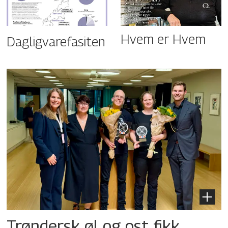
Hvem er Hvem
Dagligvarefasiten
Trøndersk øl og ost fikk