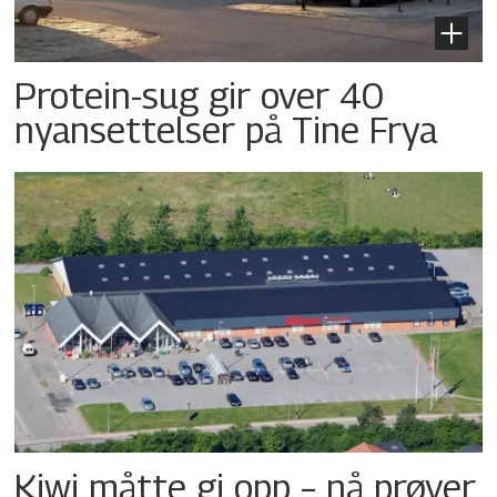
Protein-sug gir over 40
nyansettelser på Tine Frya
Kiwi måtte gi opp – nå prøver