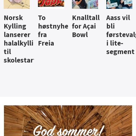
Knalltall
Aass vil
Brus og
Hard
ter
for Açai
bli
jus fra
iste fra
Bowl
førstevalg
Berentsen
Hansa
i lite-
segment