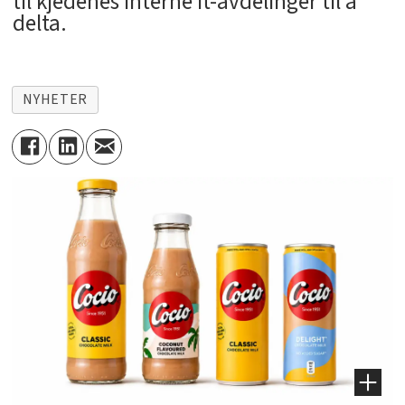
til kjedenes interne it-avdelinger til å
delta.
NYHETER