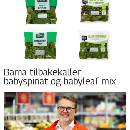
Bama tilbakekaller
babyspinat og babyleaf mix