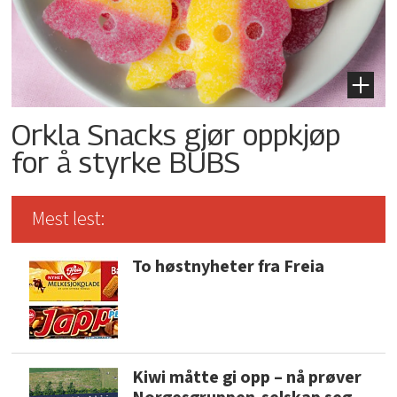
Orkla Snacks gjør oppkjøp
for å styrke BUBS
Mest lest:
To høstnyheter fra Freia
Kiwi måtte gi opp – nå prøver