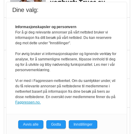
yoghurt: Trues av
melkemangel
Dine valg:
Marit Kolby vant
Informasjonskapsler og personvern
Økologisk Norge sin
For å gi deg relevante annonser på vårt nettsted bruker vi
informasjon fra ditt besøk på vårt nettsted. Du kan reservere
hederspris
deg mot dette under "Innstillinger".
For øvrig bruker vi informasjonskapsler og lignende verktøy for
Blir enklere å velge
analyse, for å sammenligne nettlesere, tilpasse innhold til deg
og for å utvikle og tilby nødvendig funksjonalitet. Les mer i vår
økologisk i butikkhylla
personvernerklæring.
Vi er med i Fagpressen-nettverket. Om du samtykker under, vil
Kolonihagen sliter
du få relevante annonser på nettstedene til medlemmene i
nettverket basert på informasjon fra dine besøk på tvers av
med å få tak i nok melk
disse nettstedene. En oversikt over medlemmene finner du på
Fagpressen.no.
Rapport: Økokundene
er klare! Er markedet
Avvis alle
Godta
Innstillinger
det?