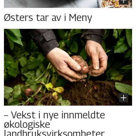
Østers tar av i Meny
– Vekst i nye innmeldte
økologiske
landbruksvirksomheter