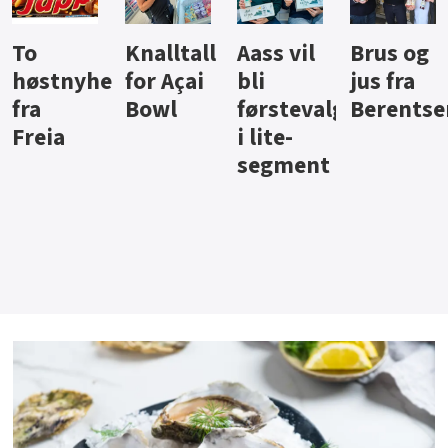
Knalltall
Aass vil
Brus og
Hard
ter
for Açai
bli
jus fra
iste fra
Bowl
førstevalg
Berentsen
Hansa
i lite-
segment