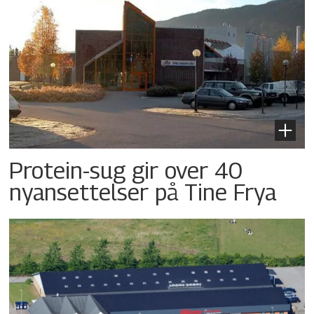
Protein-sug gir over 40
nyansettelser på Tine Frya