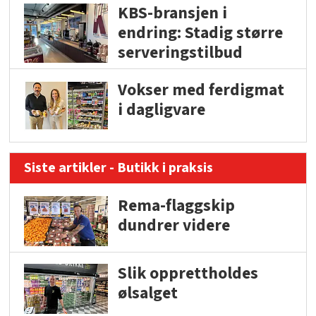
KBS-bransjen i
endring: Stadig større
serveringstilbud
Vokser med ferdigmat
i dagligvare
Siste artikler - Butikk i praksis
Rema-flaggskip
dundrer videre
Slik opprettholdes
ølsalget