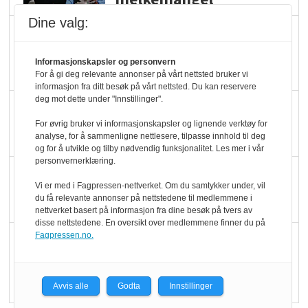
Dine valg:
Marit Kolby vant
Økologisk Norge sin
Informasjonskapsler og personvern
hederspris
For å gi deg relevante annonser på vårt nettsted bruker vi
informasjon fra ditt besøk på vårt nettsted. Du kan reservere
deg mot dette under "Innstillinger".
Blir enklere å velge
For øvrig bruker vi informasjonskapsler og lignende verktøy for
økologisk i butikkhylla
analyse, for å sammenligne nettlesere, tilpasse innhold til deg
og for å utvikle og tilby nødvendig funksjonalitet. Les mer i vår
personvernerklæring.
Kolonihagen sliter
Vi er med i Fagpressen-nettverket. Om du samtykker under, vil
med å få tak i nok melk
du få relevante annonser på nettstedene til medlemmene i
nettverket basert på informasjon fra dine besøk på tvers av
disse nettstedene. En oversikt over medlemmene finner du på
Fagpressen.no.
Rapport: Økokundene
er klare! Er markedet
det?
Avvis alle
Godta
Innstillinger