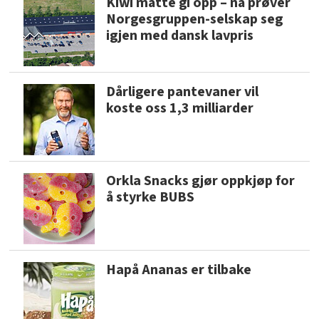
Kiwi måtte gi opp – nå prøver
Norgesgruppen-selskap seg
igjen med dansk lavpris
Dårligere pantevaner vil
koste oss 1,3 milliarder
Orkla Snacks gjør oppkjøp for
å styrke BUBS
Hapå Ananas er tilbake