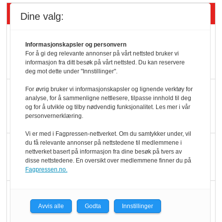
Siste artikler - Økologisk
Dine valg:
Kolonihagens norske
Informasjonskapsler og personvern
yoghurt: Trues av
For å gi deg relevante annonser på vårt nettsted bruker vi
informasjon fra ditt besøk på vårt nettsted. Du kan reservere
melkemangel
deg mot dette under "Innstillinger".
For øvrig bruker vi informasjonskapsler og lignende verktøy for
Marit Kolby vant
analyse, for å sammenligne nettlesere, tilpasse innhold til deg
Økologisk Norge sin
og for å utvikle og tilby nødvendig funksjonalitet. Les mer i vår
personvernerklæring.
hederspris
Vi er med i Fagpressen-nettverket. Om du samtykker under, vil
du få relevante annonser på nettstedene til medlemmene i
Blir enklere å velge
nettverket basert på informasjon fra dine besøk på tvers av
økologisk i butikkhylla
disse nettstedene. En oversikt over medlemmene finner du på
Fagpressen.no.
Kolonihagen sliter
med å få tak i nok melk
Avvis alle
Godta
Innstillinger