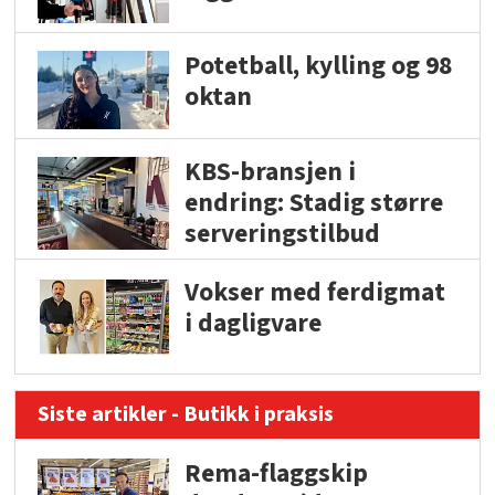
Potetball, kylling og 98
oktan
KBS-bransjen i
endring: Stadig større
serveringstilbud
Vokser med ferdigmat
i dagligvare
Siste artikler - Butikk i praksis
Rema-flaggskip