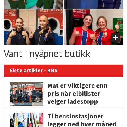
Vant i nyåpnet butikk
Siste artikler - KBS
Mat er viktigere enn
pris når elbilister
velger ladestopp
Ti bensinstasjoner
legger ned hver måned