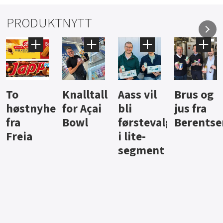
PRODUKTNYTT
Knalltall
Aass vil
Brus og
Hard
ter
for Açai
bli
jus fra
iste fra
Bowl
førstevalg
Berentsen
Hansa
i lite-
segment