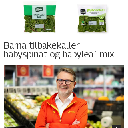
Bama tilbakekaller
babyspinat og babyleaf mix