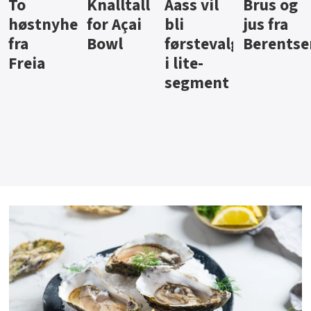
Knalltall
Aass vil
Brus og
Hard
ter
for Açai
bli
jus fra
iste fra
Bowl
førstevalg
Berentsen
Hansa
i lite-
segment