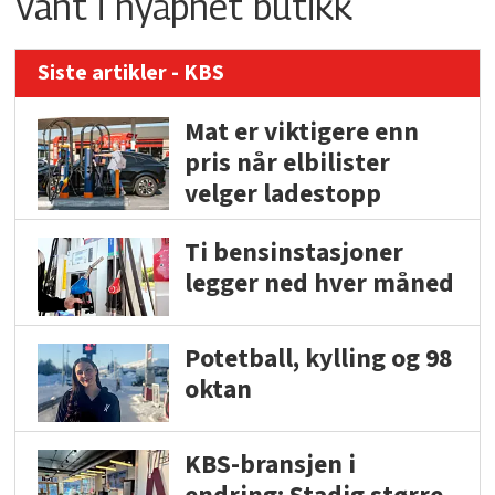
Vant i nyåpnet butikk
Siste artikler - KBS
Mat er viktigere enn
pris når elbilister
velger ladestopp
Ti bensinstasjoner
legger ned hver måned
Potetball, kylling og 98
oktan
KBS-bransjen i