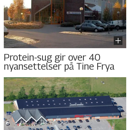
Protein-sug gir over 40
nyansettelser på Tine Frya