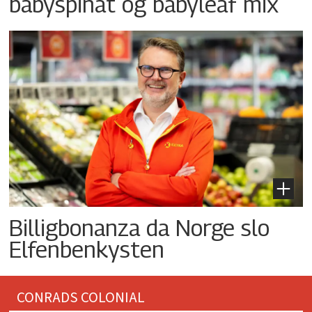
babyspinat og babyleaf mix
Billigbonanza da Norge slo
Elfenbenkysten
CONRADS COLONIAL