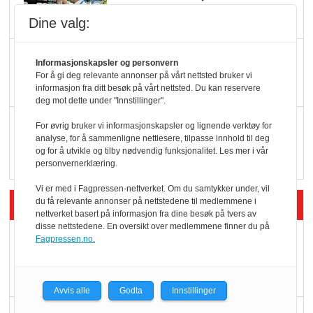
hyller
Dine valg:
KI lager mat i butikken
Informasjonskapsler og personvern
For å gi deg relevante annonser på vårt nettsted bruker vi
informasjon fra ditt besøk på vårt nettsted. Du kan reservere
deg mot dette under "Innstillinger".
Q passerte 1 milliard i
For øvrig bruker vi informasjonskapsler og lignende verktøy for
analyse, for å sammenligne nettlesere, tilpasse innhold til deg
Rema i 2025
og for å utvikle og tilby nødvendig funksjonalitet. Les mer i vår
personvernerklæring.
Vi er med i Fagpressen-nettverket. Om du samtykker under, vil
Siste artikler - Økologisk
du få relevante annonser på nettstedene til medlemmene i
nettverket basert på informasjon fra dine besøk på tvers av
disse nettstedene. En oversikt over medlemmene finner du på
Kolonihagens norske
Fagpressen.no.
yoghurt: Trues av
melkemangel
Avvis alle
Godta
Innstillinger