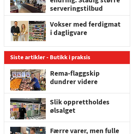
endring: Stadig større
serveringstilbud
Vokser med ferdigmat
i dagligvare
Siste artikler - Butikk i praksis
Rema-flaggskip
dundrer videre
Slik opprettholdes
ølsalget
Færre varer, men fulle