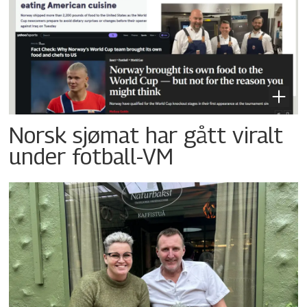
Norsk sjømat har gått viralt
under fotball-VM