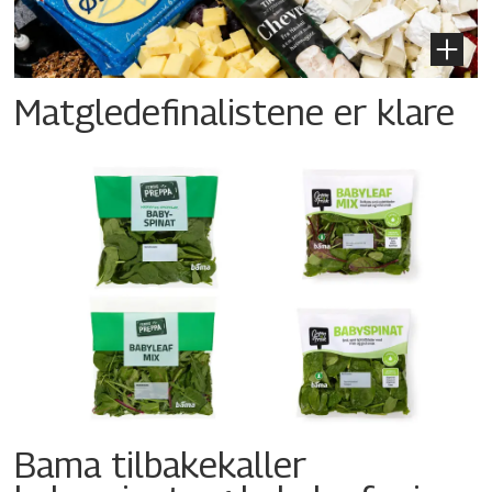
Matgledefinalistene er klare
Bama tilbakekaller