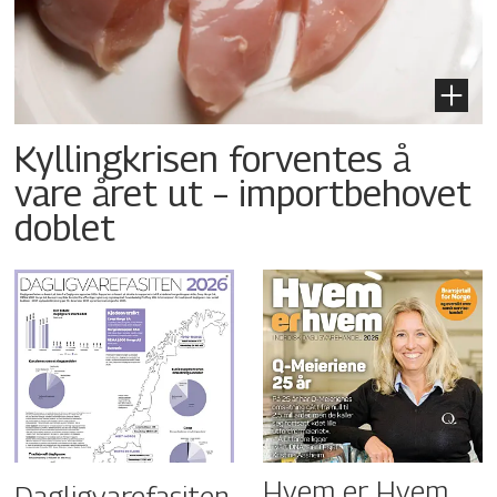
Kyllingkrisen forventes å
vare året ut – importbehovet
doblet
Hvem er Hvem
Dagligvarefasiten