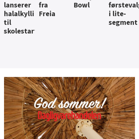
Bowl
førstevalg
Berentsen
Hansa
i lite-
segment