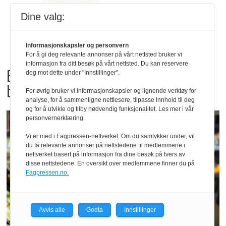
Dine valg:
Informasjonskapsler og personvern
For å gi deg relevante annonser på vårt nettsted bruker vi
informasjon fra ditt besøk på vårt nettsted. Du kan reservere
Bama tilbakekaller
deg mot dette under "Innstillinger".
babyspinat og babyleaf mix
For øvrig bruker vi informasjonskapsler og lignende verktøy for
analyse, for å sammenligne nettlesere, tilpasse innhold til deg
og for å utvikle og tilby nødvendig funksjonalitet. Les mer i vår
personvernerklæring.
Vi er med i Fagpressen-nettverket. Om du samtykker under, vil
du få relevante annonser på nettstedene til medlemmene i
nettverket basert på informasjon fra dine besøk på tvers av
disse nettstedene. En oversikt over medlemmene finner du på
Fagpressen.no.
Avvis alle
Godta
Innstillinger