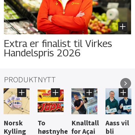
Extra er finalist til Virkes
Handelspris 2026
PRODUKTNYTT
Knalltall
Aass vil
Brus og
Hard
ter
for Açai
bli
jus fra
iste fra