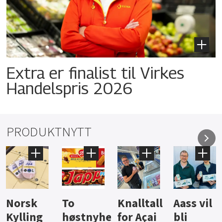
Extra er finalist til Virkes
Handelspris 2026
PRODUKTNYTT
Knalltall
Aass vil
Brus og
Hard
ter
for Açai
bli
jus fra
iste fra