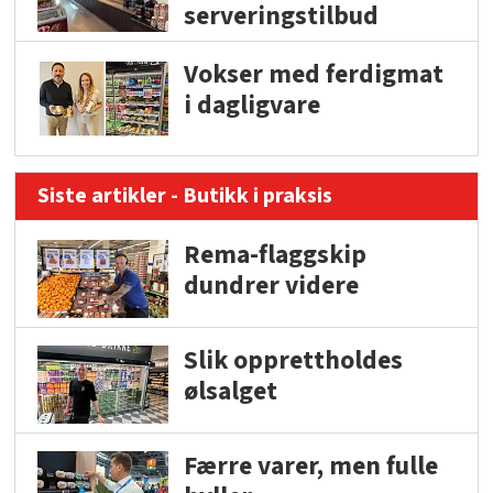
serveringstilbud
Vokser med ferdigmat
i dagligvare
Siste artikler - Butikk i praksis
Rema-flaggskip
dundrer videre
Slik opprettholdes
ølsalget
Færre varer, men fulle