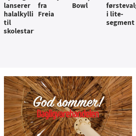
Bowl
førstevalg
Berentsen
Hansa
i lite-
segment