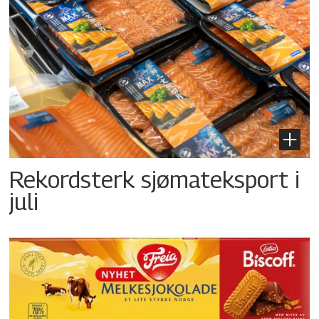
Rekordsterk sjømateksport i
juli