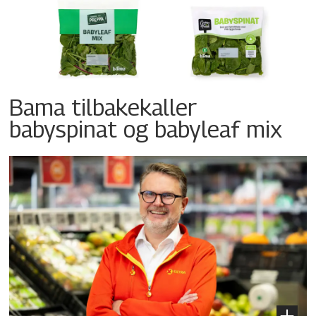
Bama tilbakekaller
babyspinat og babyleaf mix