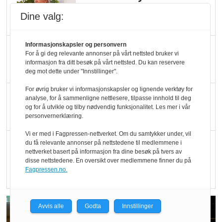
Økologisk Norge sin
Dine valg:
hederspris
Informasjonskapsler og personvern
Blir enklere å velge
For å gi deg relevante annonser på vårt nettsted bruker vi
økologisk i butikkhylla
informasjon fra ditt besøk på vårt nettsted. Du kan reservere
deg mot dette under "Innstillinger".
For øvrig bruker vi informasjonskapsler og lignende verktøy for
Kolonihagen sliter
analyse, for å sammenligne nettlesere, tilpasse innhold til deg
og for å utvikle og tilby nødvendig funksjonalitet. Les mer i vår
med å få tak i nok melk
personvernerklæring.
Vi er med i Fagpressen-nettverket. Om du samtykker under, vil
Rapport: Økokundene
du få relevante annonser på nettstedene til medlemmene i
nettverket basert på informasjon fra dine besøk på tvers av
er klare! Er markedet
disse nettstedene. En oversikt over medlemmene finner du på
det?
Fagpressen.no.
Avvis alle
Godta
Innstillinger