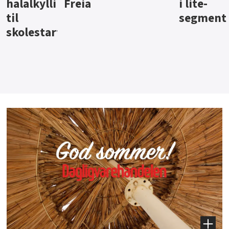
i lite-
segment