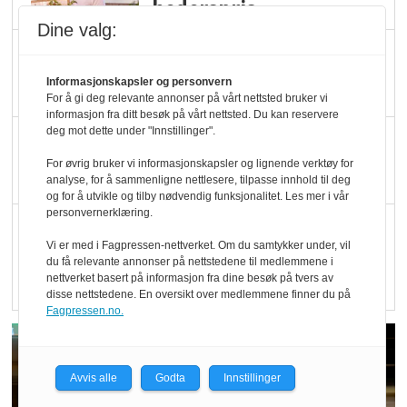
hederspris
Dine valg:
Blir enklere å velge
økologisk i butikkhylla
Informasjonskapsler og personvern
For å gi deg relevante annonser på vårt nettsted bruker vi
informasjon fra ditt besøk på vårt nettsted. Du kan reservere
deg mot dette under "Innstillinger".
Kolonihagen sliter
med å få tak i nok melk
For øvrig bruker vi informasjonskapsler og lignende verktøy for
analyse, for å sammenligne nettlesere, tilpasse innhold til deg
og for å utvikle og tilby nødvendig funksjonalitet. Les mer i vår
personvernerklæring.
Rapport: Økokundene
Vi er med i Fagpressen-nettverket. Om du samtykker under, vil
er klare! Er markedet
du få relevante annonser på nettstedene til medlemmene i
det?
nettverket basert på informasjon fra dine besøk på tvers av
disse nettstedene. En oversikt over medlemmene finner du på
Fagpressen.no.
Avvis alle
Godta
Innstillinger