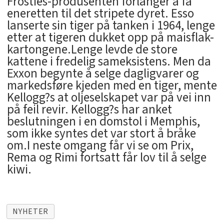
Frosties-produsenten forlanger å få
eneretten til det stripete dyret. Esso
lanserte sin tiger på tanken i 1964, lenge
etter at tigeren dukket opp på maisflak-
kartongene.Lenge levde de store
kattene i fredelig sameksistens. Men da
Exxon begynte å selge dagligvarer og
markedsføre kjeden med en tiger, mente
Kellogg?s at oljeselskapet var på vei inn
på feil revir. Kellogg?s har anket
beslutningen i en domstol i Memphis,
som ikke syntes det var stort å bråke
om.I neste omgang får vi se om Prix,
Rema og Rimi fortsatt får lov til å selge
kiwi.
NYHETER