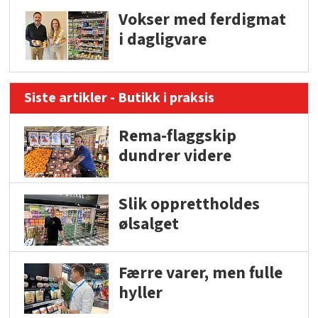
Vokser med ferdigmat
i dagligvare
Siste artikler - Butikk i praksis
Rema-flaggskip
dundrer videre
Slik opprettholdes
ølsalget
Færre varer, men fulle
hyller