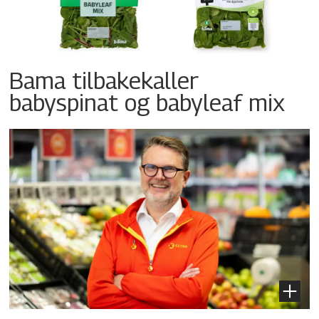
Bama tilbakekaller
babyspinat og babyleaf mix