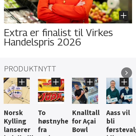
Extra er finalist til Virkes
Handelspris 2026
PRODUKTNYTT
Knalltall
Aass vil
Brus og
Hard
ter
for Açai
bli
jus fra
iste fra
Bowl
førstevalg
Berentsen
Hansa