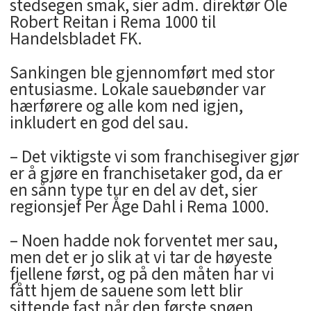
stedsegen smak, sier adm. direktør Ole
Robert Reitan i Rema 1000 til
Handelsbladet FK.
Sankingen ble gjennomført med stor
entusiasme. Lokale sauebønder var
hærførere og alle kom ned igjen,
inkludert en god del sau.
– Det viktigste vi som franchisegiver gjør
er å gjøre en franchisetaker god, da er
en sånn type tur en del av det, sier
regionsjef Per Åge Dahl i Rema 1000.
– Noen hadde nok forventet mer sau,
men det er jo slik at vi tar de høyeste
fjellene først, og på den måten har vi
fått hjem de sauene som lett blir
sittende fast når den første snøen