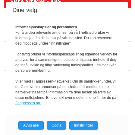
Siste artikler - KBS
Dine valg:
Mat er viktigere enn
pris når elbilister
Informasjonskapsler og personvern
velger ladestopp
For å gi deg relevante annonser på vårt nettsted bruker vi
informasjon fra ditt besøk på vårt nettsted. Du kan reservere
deg mot dette under "Innstillinger".
Ti bensinstasjoner
For øvrig bruker vi informasjonskapsler og lignende verktøy for
legger ned hver måned
analyse, for å sammenligne nettlesere, tilpasse innhold til deg
og for å utvikle og tilby nødvendig funksjonalitet. Les mer i vår
personvernerklæring.
Potetball, kylling og 98
Vi er med i Fagpressen-nettverket. Om du samtykker under, vil
oktan
du få relevante annonser på nettstedene til medlemmene i
nettverket basert på informasjon fra dine besøk på tvers av
disse nettstedene. En oversikt over medlemmene finner du på
Fagpressen.no.
KBS-bransjen i
endring: Stadig større
serveringstilbud
Avvis alle
Godta
Innstillinger