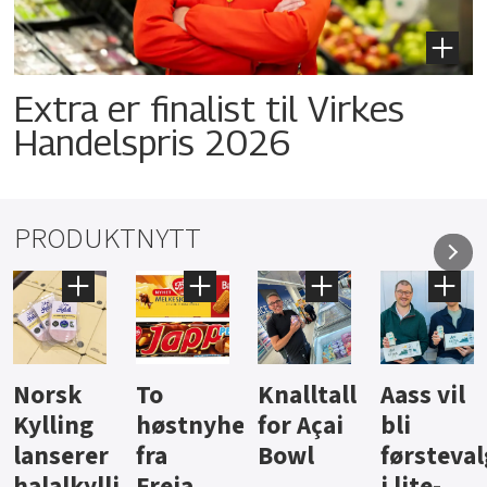
Extra er finalist til Virkes
Handelspris 2026
PRODUKTNYTT
Knalltall
Aass vil
Brus og
Hard
ter
for Açai
bli
jus fra
iste fra
Bowl
førstevalg
Berentsen
Hansa
i lite-