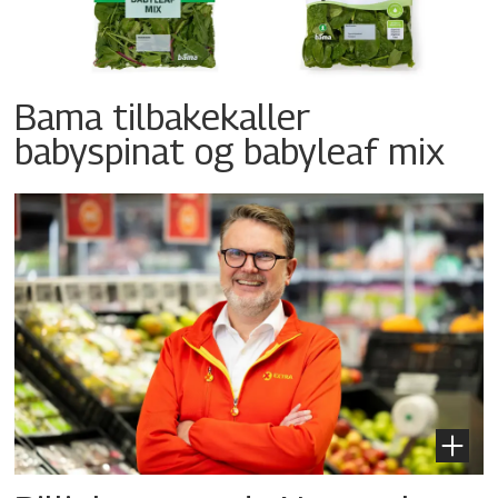
Bama tilbakekaller
babyspinat og babyleaf mix