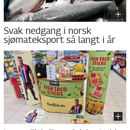
Svak nedgang i norsk
sjømateksport så langt i år