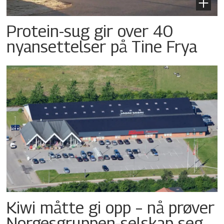
Protein-sug gir over 40
nyansettelser på Tine Frya
Kiwi måtte gi opp – nå prøver
Norgesgruppen-selskap seg