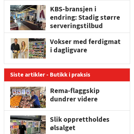
KBS-bransjen i
endring: Stadig større
serveringstilbud
Vokser med ferdigmat
i dagligvare
Siste artikler - Butikk i praksis
Rema-flaggskip
dundrer videre
Slik opprettholdes
ølsalget