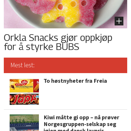
Orkla Snacks gjør oppkjøp
for å styrke BUBS
Mest lest:
To høstnyheter fra Freia
Kiwi måtte gi opp – nå prøver
Norgesgruppen-selskap seg