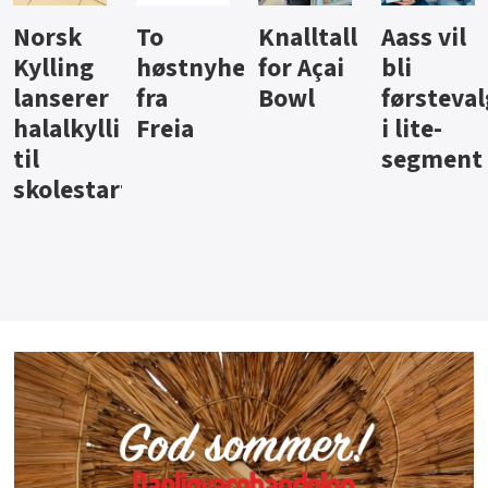
Knalltall
Aass vil
Brus og
Hard
ter
for Açai
bli
jus fra
iste fra
Bowl
førstevalg
Berentsen
Hansa
i lite-
segment