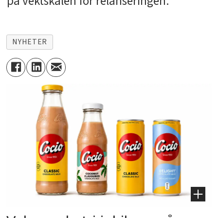
på vektskålen for relanseringen.
NYHETER