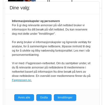
melkemangel
Dine valg:
Marit Kolby vant
Økologisk Norge sin
Informasjonskapsler og personvern
For å gi deg relevante annonser på vårt nettsted bruker vi
hederspris
informasjon fra ditt besøk på vårt nettsted. Du kan reservere
deg mot dette under "Innstillinger".
Blir enklere å velge
For øvrig bruker vi informasjonskapsler og lignende verktøy for
økologisk i butikkhylla
analyse, for å sammenligne nettlesere, tilpasse innhold til deg
og for å utvikle og tilby nødvendig funksjonalitet. Les mer i vår
personvernerklæring.
Kolonihagen sliter
Vi er med i Fagpressen-nettverket. Om du samtykker under, vil
du få relevante annonser på nettstedene til medlemmene i
med å få tak i nok melk
nettverket basert på informasjon fra dine besøk på tvers av
disse nettstedene. En oversikt over medlemmene finner du på
Fagpressen.no.
Rapport: Økokundene
er klare! Er markedet
det?
Avvis alle
Godta
Innstillinger