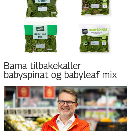
Bama tilbakekaller
babyspinat og babyleaf mix