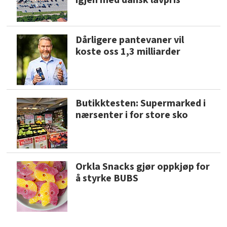
igjen med dansk lavpris
Dårligere pantevaner vil
koste oss 1,3 milliarder
Butikktesten: Supermarked i
nærsenter i for store sko
Orkla Snacks gjør oppkjøp for
å styrke BUBS