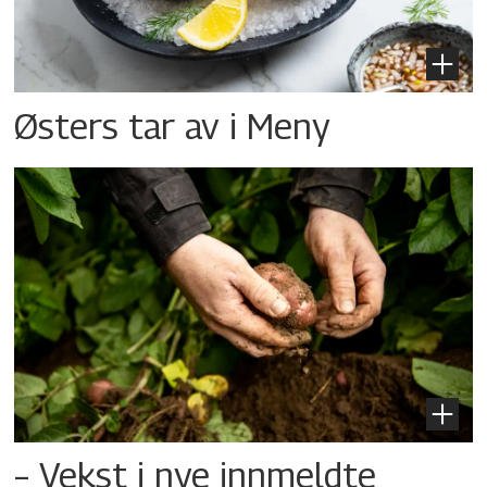
Østers tar av i Meny
– Vekst i nye innmeldte