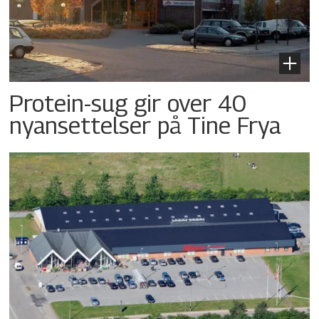
Protein-sug gir over 40
nyansettelser på Tine Frya