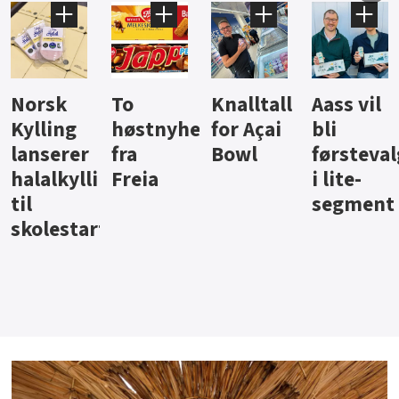
Knalltall
Aass vil
Brus og
Hard
ter
for Açai
bli
jus fra
iste fra
Bowl
førstevalg
Berentsen
Hansa
i lite-
segment