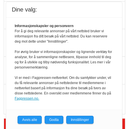
Slik opprettholdes
Dine valg:
ølsalget
Informasjonskapsler og personvern
For å gi deg relevante annonser på vårt nettsted bruker vi
Færre varer, men fulle
informasjon fra ditt besøk på vårt nettsted. Du kan reservere
deg mot dette under "Innstillinger".
hyller
For øvrig bruker vi informasjonskapsler og lignende verktøy for
analyse, for å sammenligne nettlesere, tilpasse innhold til deg
og for å utvikle og tilby nødvendig funksjonalitet. Les mer i vår
KI lager mat i butikken
personvernerklæring.
Vi er med i Fagpressen-nettverket. Om du samtykker under, vil
du få relevante annonser på nettstedene til medlemmene i
nettverket basert på informasjon fra dine besøk på tvers av
Q passerte 1 milliard i
disse nettstedene. En oversikt over medlemmene finner du på
Rema i 2025
Fagpressen.no.
Avvis alle
Godta
Innstillinger
Siste artikler - Økologisk