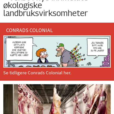
økologiske
landbruksvirksomheter
CONRADS COLONIAL
Se tidligere Conrads Colonial her.