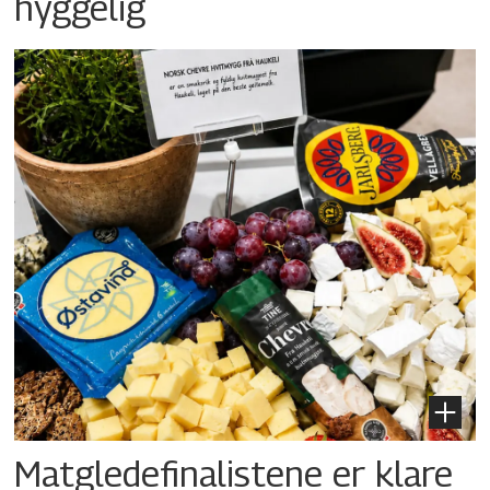
hyggelig
Matgledefinalistene er klare