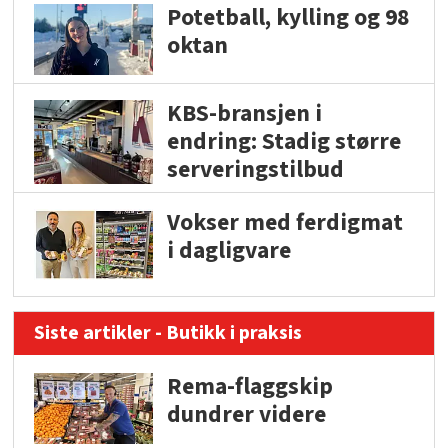
Potetball, kylling og 98
oktan
KBS-bransjen i
endring: Stadig større
serveringstilbud
Vokser med ferdigmat
i dagligvare
Siste artikler - Butikk i praksis
Rema-flaggskip
dundrer videre