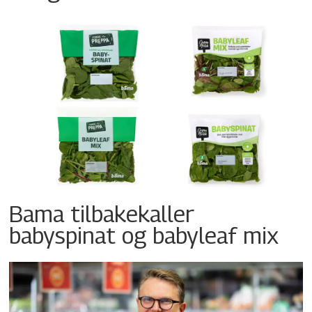
Bama tilbakekaller
babyspinat og babyleaf mix