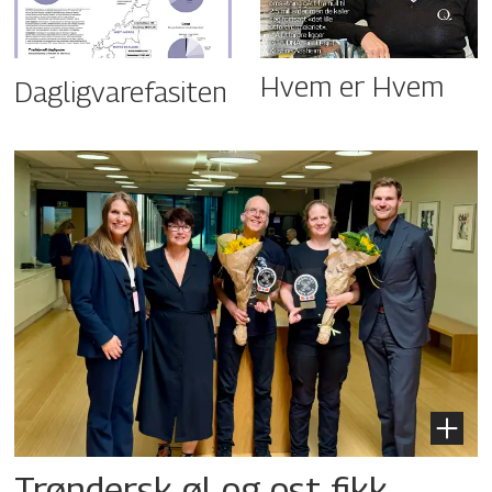
Hvem er Hvem
Dagligvarefasiten
Trøndersk øl og ost fikk