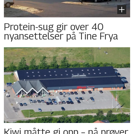
Protein-sug gir over 40
nyansettelser på Tine Frya
Kiwi måtte gi opp – nå prøver