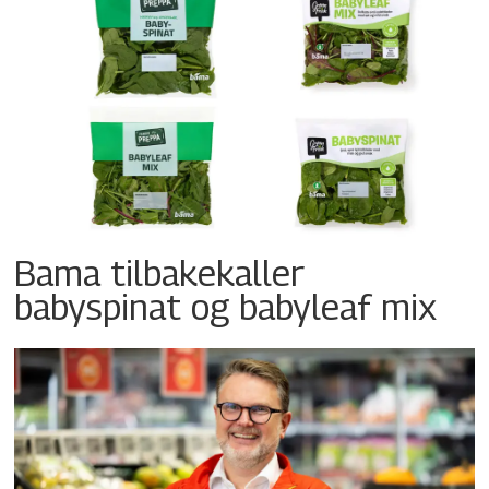
Bama tilbakekaller
babyspinat og babyleaf mix