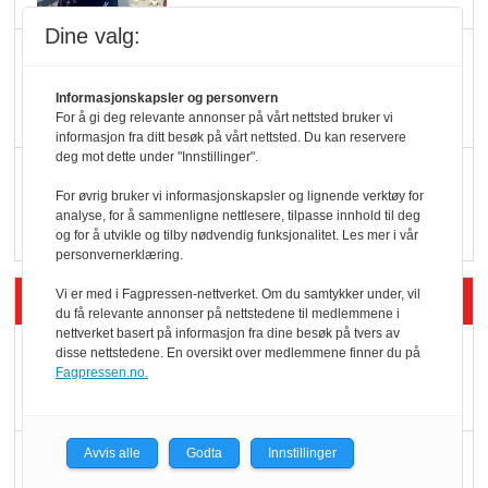
Dine valg:
KBS-bransjen i
endring: Stadig større
Informasjonskapsler og personvern
serveringstilbud
For å gi deg relevante annonser på vårt nettsted bruker vi
informasjon fra ditt besøk på vårt nettsted. Du kan reservere
deg mot dette under "Innstillinger".
Vokser med ferdigmat
For øvrig bruker vi informasjonskapsler og lignende verktøy for
i dagligvare
analyse, for å sammenligne nettlesere, tilpasse innhold til deg
og for å utvikle og tilby nødvendig funksjonalitet. Les mer i vår
personvernerklæring.
Siste artikler - Butikk i praksis
Vi er med i Fagpressen-nettverket. Om du samtykker under, vil
du få relevante annonser på nettstedene til medlemmene i
nettverket basert på informasjon fra dine besøk på tvers av
Rema-flaggskip
disse nettstedene. En oversikt over medlemmene finner du på
Fagpressen.no.
dundrer videre
Avvis alle
Godta
Innstillinger
Slik opprettholdes