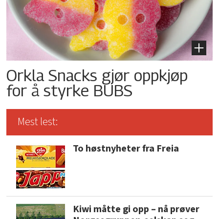
Orkla Snacks gjør oppkjøp
for å styrke BUBS
Mest lest:
To høstnyheter fra Freia
Kiwi måtte gi opp – nå prøver