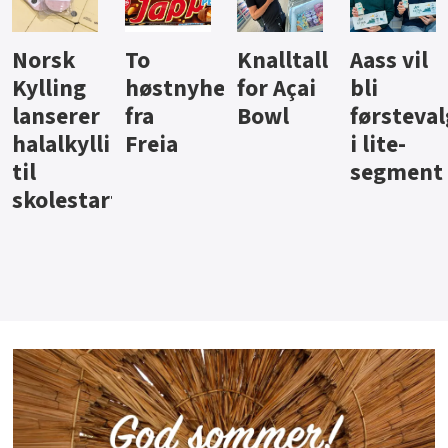
Knalltall
Aass vil
Brus og
Hard
ter
for Açai
bli
jus fra
iste fra
Bowl
førstevalg
Berentsen
Hansa
i lite-
segment