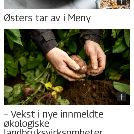
Østers tar av i Meny
– Vekst i nye innmeldte
økologiske
landbruksvirksomheter