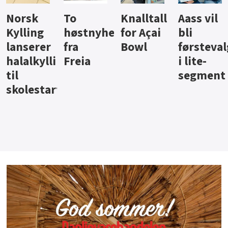
Knalltall
Aass vil
Brus og
Hard
ter
for Açai
bli
jus fra
iste fra
Bowl
førstevalg
Berentsen
Hansa
i lite-
segment