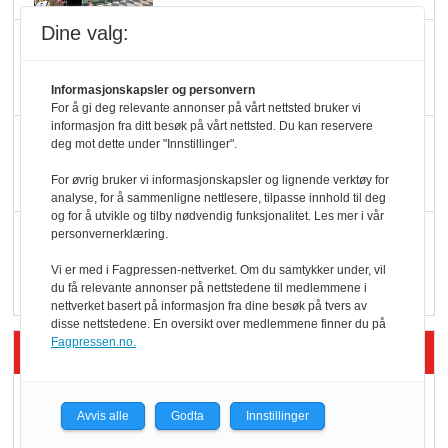
Dine valg:
Færre varer, men fulle
hyller
Informasjonskapsler og personvern
For å gi deg relevante annonser på vårt nettsted bruker vi
informasjon fra ditt besøk på vårt nettsted. Du kan reservere
KI lager mat i butikken
deg mot dette under "Innstillinger".
For øvrig bruker vi informasjonskapsler og lignende verktøy for
analyse, for å sammenligne nettlesere, tilpasse innhold til deg
og for å utvikle og tilby nødvendig funksjonalitet. Les mer i vår
Q passerte 1 milliard i
personvernerklæring.
Rema i 2025
Vi er med i Fagpressen-nettverket. Om du samtykker under, vil
du få relevante annonser på nettstedene til medlemmene i
nettverket basert på informasjon fra dine besøk på tvers av
disse nettstedene. En oversikt over medlemmene finner du på
Fagpressen.no.
Siste artikler - Økologisk
Kolonihagens norske
Avvis alle
Godta
Innstillinger
yoghurt: Trues av