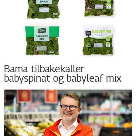
Bama tilbakekaller
babyspinat og babyleaf mix