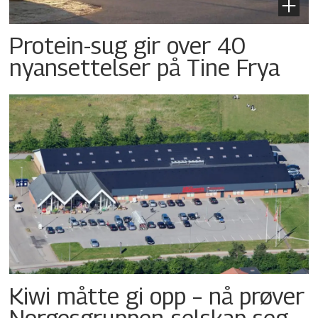
Protein-sug gir over 40
nyansettelser på Tine Frya
Kiwi måtte gi opp – nå prøver
Norgesgruppen-selskap seg