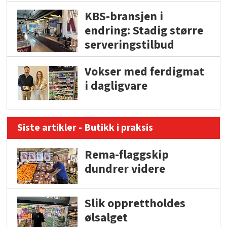
KBS-bransjen i
endring: Stadig større
serveringstilbud
Vokser med ferdigmat
i dagligvare
Siste artikler - Butikk i praksis
Rema-flaggskip
dundrer videre
Slik opprettholdes
ølsalget