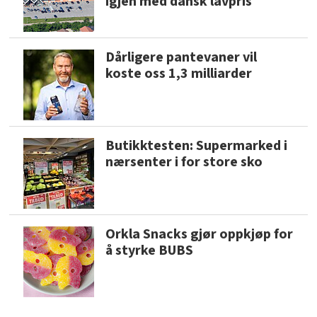
igjen med dansk lavpris
Dårligere pantevaner vil
koste oss 1,3 milliarder
Butikktesten: Supermarked i
nærsenter i for store sko
Orkla Snacks gjør oppkjøp for
å styrke BUBS