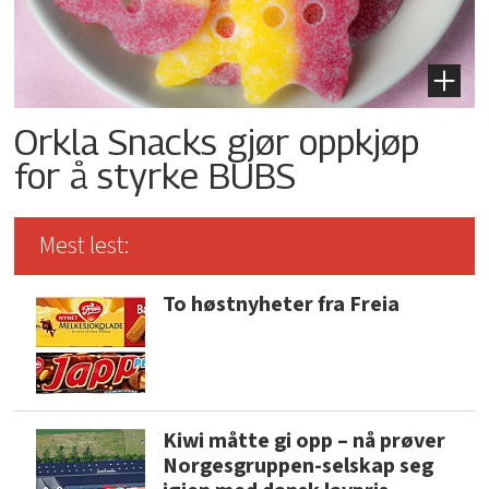
Orkla Snacks gjør oppkjøp
for å styrke BUBS
Mest lest:
To høstnyheter fra Freia
Kiwi måtte gi opp – nå prøver
Norgesgruppen-selskap seg