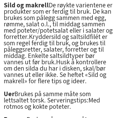
Sild og makrell
De røykte varientene er
produkter som er ferdig til bruk. De kan
brukes som pålegg sammen med egg,
rømme, salat o.l., til middag sammen
med poteter/potetsalat eller i salater og
forretter.Kryddersild og saltsildfilét er
som regel ferdig til bruk, og brukes til
påleggsretter, salater, forretter og til
middag. Enkelte saltsildtyper bør
vannes ut før bruk.Husk å kontrollere
om den silda du har i disken, skal/bør
vannes ut eller ikke. Se heftet «Sild og
makrell» for flere tips og ideer.
Uer
Brukes på samme måte som
lettsaltet torsk. Serveringstips:Med
rotmos og kokte poteter.