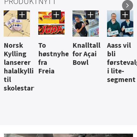
PRODUKTNYTT
Knalltall
Aass vil
Brus og
Hard
ter
for Açai
bli
jus fra
iste fra
Bowl
førstevalg
Berentsen
Hansa
i lite-
segment