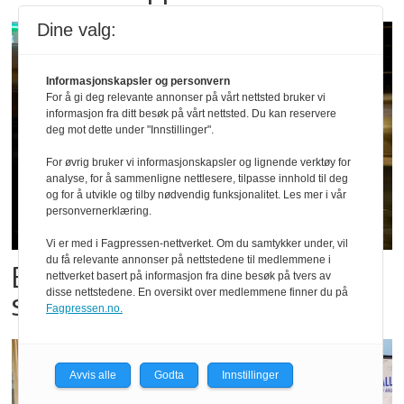
Dine valg:
Informasjonskapsler og personvern
For å gi deg relevante annonser på vårt nettsted bruker vi
informasjon fra ditt besøk på vårt nettsted. Du kan reservere
deg mot dette under "Innstillinger".
For øvrig bruker vi informasjonskapsler og lignende verktøy for
analyse, for å sammenligne nettlesere, tilpasse innhold til deg
og for å utvikle og tilby nødvendig funksjonalitet. Les mer i vår
personvernerklæring.
Vi er med i Fagpressen-nettverket. Om du samtykker under, vil
du få relevante annonser på nettstedene til medlemmene i
Bestillings-rush i foodora før
nettverket basert på informasjon fra dine besøk på tvers av
disse nettstedene. En oversikt over medlemmene finner du på
storkampen
Fagpressen.no.
Avvis alle
Godta
Innstillinger