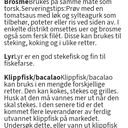
Brosme
Brukes på samme måte som
torsk.Serveringstips:Prøv med en
tomatsaus med løk og sylteagurk som
tilbehør, poteter eller ris ved siden av. I
enkelte distrikt omsettes uer og brosme
også som fersk filét. Disse kan brukes til
steking, koking og i ulike retter.
Lyr
Lyr er en god stekefisk og fin til
fiskefarse.
Klippfisk/bacalao
Klippfisk/bacalao
kan bruks i en mengde forskjellige
retter. Den kan kokes, stekes og grilles.
Husk at den må vannes mer ut når den
skal stekes. I den senere tid er det
kommet flere leverandører av ferdig
utvannet klippfisk på markedet.
Undersøk dette, eller vann ut klippfisk