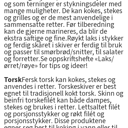
og som terninger er stykningsdeler med
mange muligheter. De kan kokes, stekes
og grilles og er de mest anvendelige i
sammensatte retter. Før tilberedning
kan de gjerne marineres, da blir de
ekstra saftige og fine.Røykt laks i stykker
og ferdig skåret i skiver er ferdig til bruk
og passer til smørbrød/snitter, til salater
og forretter.Se oppskriftshefte «Laks/
ørret/røye» for tips og ideer!
Torsk
Fersk torsk kan kokes, stekes og
anvendes i retter. Torskeskiver er best
egnet til tradisjonell kokt torsk. Skinn og
beinfri torskefilét kan både dampes,
stekes og brukes i retter. Lettsaltet filét
og porsjonsstykker og røkt filét og
porsjonsstykker. Disse produktene
egnes seg best til koking i vann eller til