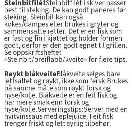
Steinbitfilét
Steinbitfilét i skiver passer
best til steking. De kan godt paneres før
steking. Steinbit kan også
kokes/dampes eller brukes i gryter og
sammensatte retter. Det er en fisk som
er fast og fin i kjøttet og holder formen
godt, derfor er den godt egnet til grillen.
Se oppskriftsheftet
«Steinbit/breiflabb/kveite» for flere tips.
Røykt blåkveite
Blåkveite selges bare
lettsaltet og røykt, ikke som fersk.Brukes
på samme måte som røykt torsk og
hyse/kolje. Blåkveite er en feit fisk og
har mere smak enn torsk og
hyse/kolje.Serveringstips:Server med en
hvitvinssaus med eplejuice. Feit fisk
trenger friskt og lett syrlig tilbehør.