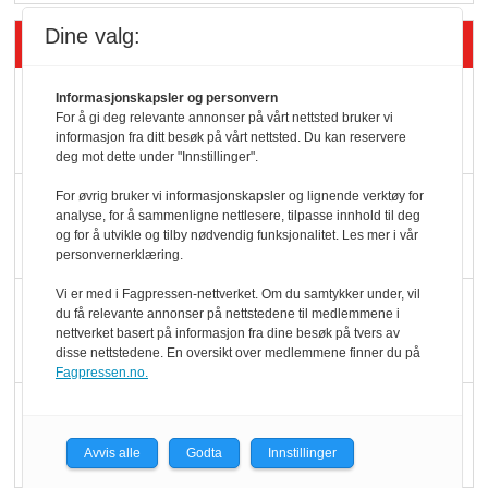
Dine valg:
Siste artikler - Butikk i praksis
Rema-flaggskip
Informasjonskapsler og personvern
For å gi deg relevante annonser på vårt nettsted bruker vi
dundrer videre
informasjon fra ditt besøk på vårt nettsted. Du kan reservere
deg mot dette under "Innstillinger".
Slik opprettholdes
For øvrig bruker vi informasjonskapsler og lignende verktøy for
analyse, for å sammenligne nettlesere, tilpasse innhold til deg
ølsalget
og for å utvikle og tilby nødvendig funksjonalitet. Les mer i vår
personvernerklæring.
Vi er med i Fagpressen-nettverket. Om du samtykker under, vil
Færre varer, men fulle
du få relevante annonser på nettstedene til medlemmene i
hyller
nettverket basert på informasjon fra dine besøk på tvers av
disse nettstedene. En oversikt over medlemmene finner du på
Fagpressen.no.
KI lager mat i butikken
Avvis alle
Godta
Innstillinger