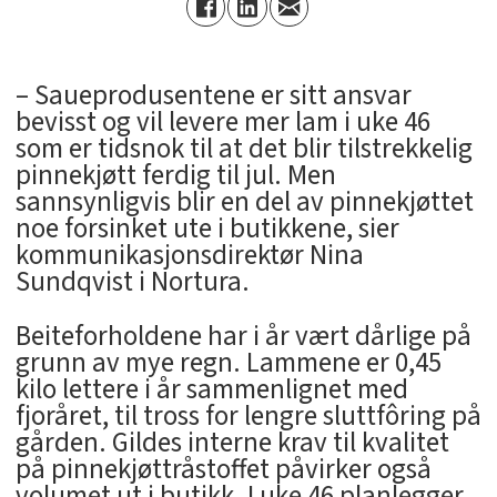
– Saueprodusentene er sitt ansvar
bevisst og vil levere mer lam i uke 46
som er tidsnok til at det blir tilstrekkelig
pinnekjøtt ferdig til jul. Men
sannsynligvis blir en del av pinnekjøttet
noe forsinket ute i butikkene, sier
kommunikasjonsdirektør Nina
Sundqvist i Nortura.
Beiteforholdene har i år vært dårlige på
grunn av mye regn. Lammene er 0,45
kilo lettere i år sammenlignet med
fjoråret, til tross for lengre sluttfôring på
gården. Gildes interne krav til kvalitet
på pinnekjøttråstoffet påvirker også
volumet ut i butikk. I uke 46 planlegger