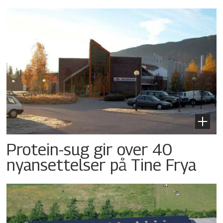
Protein-sug gir over 40
nyansettelser på Tine Frya