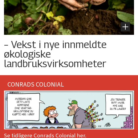
– Vekst i nye innmeldte
økologiske
landbruksvirksomheter
CONRADS COLONIAL
Se tidligere Conrads Colonial her.