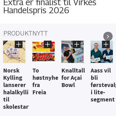
Extra er finalist til Virkes
Handelspris 2026
PRODUKTNYTT
Knalltall
Aass vil
Brus og
Hard
ter
for Açai
bli
jus fra
iste fra
Bowl
førstevalg
Berentsen
Hansa
i lite-
segment