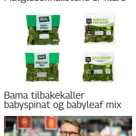
Bama tilbakekaller
babyspinat og babyleaf mix