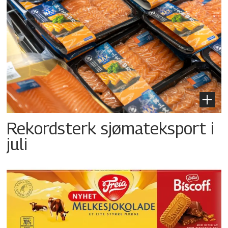
Rekordsterk sjømateksport i
juli