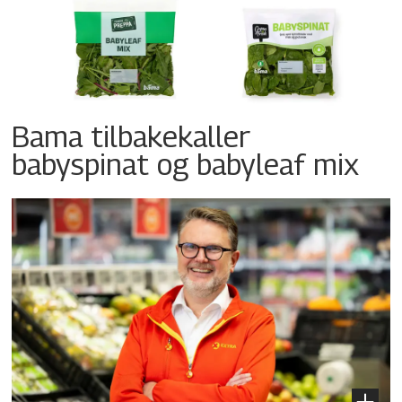
Bama tilbakekaller
babyspinat og babyleaf mix