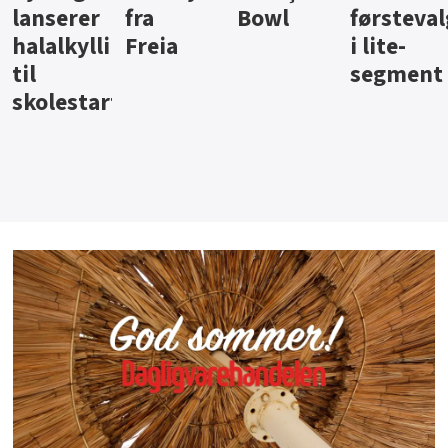
Bowl
førstevalg
Berentsen
Hansa
i lite-
segment