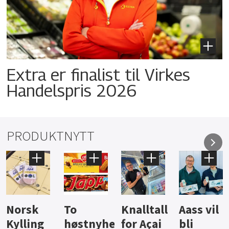
Extra er finalist til Virkes
Handelspris 2026
PRODUKTNYTT
Knalltall
Aass vil
Brus og
Hard
ter
for Açai
bli
jus fra
iste fra