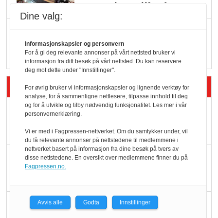
serveringstilbud
Dine valg:
Vokser med ferdigmat
i dagligvare
Informasjonskapsler og personvern
For å gi deg relevante annonser på vårt nettsted bruker vi
informasjon fra ditt besøk på vårt nettsted. Du kan reservere
deg mot dette under "Innstillinger".
Siste artikler - Butikk i praksis
For øvrig bruker vi informasjonskapsler og lignende verktøy for
analyse, for å sammenligne nettlesere, tilpasse innhold til deg
og for å utvikle og tilby nødvendig funksjonalitet. Les mer i vår
Rema-flaggskip
personvernerklæring.
dundrer videre
Vi er med i Fagpressen-nettverket. Om du samtykker under, vil
du få relevante annonser på nettstedene til medlemmene i
nettverket basert på informasjon fra dine besøk på tvers av
Slik opprettholdes
disse nettstedene. En oversikt over medlemmene finner du på
Fagpressen.no.
ølsalget
Færre varer, men fulle
Avvis alle
Godta
Innstillinger