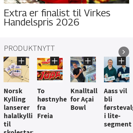
Extra er finalist til Virkes
Handelspris 2026
PRODUKTNYTT
Knalltall
Aass vil
Brus og
Hard
ter
for Açai
bli
jus fra
iste fra
Bowl
førstevalg
Berentsen
Hansa
i lite-
segment