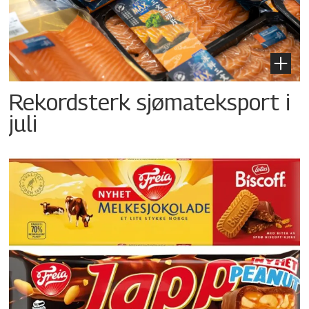
Rekordsterk sjømateksport i
juli