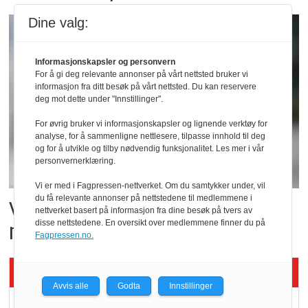
Dine valg:
Informasjonskapsler og personvern
For å gi deg relevante annonser på vårt nettsted bruker vi
informasjon fra ditt besøk på vårt nettsted. Du kan reservere
deg mot dette under "Innstillinger".
For øvrig bruker vi informasjonskapsler og lignende verktøy for
analyse, for å sammenligne nettlesere, tilpasse innhold til deg
og for å utvikle og tilby nødvendig funksjonalitet. Les mer i vår
personvernerklæring.
Vi er med i Fagpressen-nettverket. Om du samtykker under, vil
du få relevante annonser på nettstedene til medlemmene i
Vil vokse i brusmarkedet
nettverket basert på informasjon fra dine besøk på tvers av
med Dr Pepper
disse nettstedene. En oversikt over medlemmene finner du på
Fagpressen.no.
Siste artikler - KBS
Avvis alle
Godta
Innstillinger