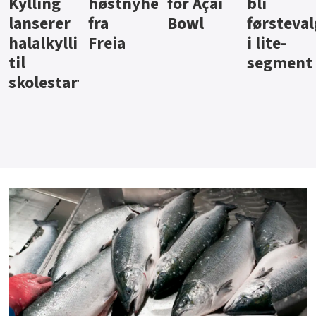
ter
for Açai
bli
jus fra
iste fra
Bowl
førstevalg
Berentsen
Hansa
i lite-
segment