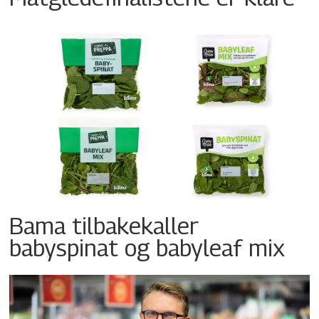
Bama tilbakekaller
babyspinat og babyleaf mix