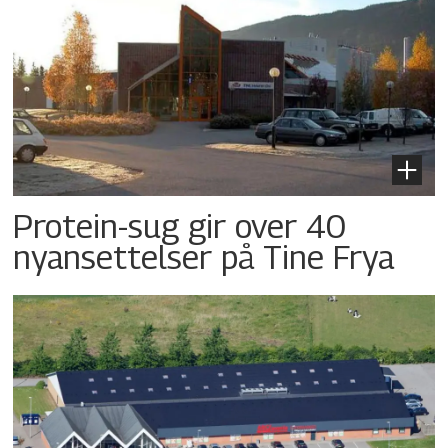
Protein-sug gir over 40
nyansettelser på Tine Frya