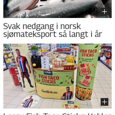
Svak nedgang i norsk
sjømateksport så langt i år