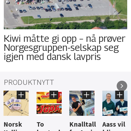
Kiwi måtte gi opp – nå prøver
Norgesgruppen-selskap seg
igjen med dansk lavpris
PRODUKTNYTT
Knalltall
Aass vil
Brus og
Hard