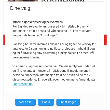
Dine valg:
Vokser med ferdigmat
i dagligvare
Informasjonskapsler og personvern
For å gi deg relevante annonser på vårt nettsted bruker vi
informasjon fra ditt besøk på vårt nettsted. Du kan reservere
deg mot dette under "Innstillinger".
Siste artikler - Butikk i praksis
For øvrig bruker vi informasjonskapsler og lignende verktøy for
analyse, for å sammenligne nettlesere, tilpasse innhold til deg
Rema-flaggskip
og for å utvikle og tilby nødvendig funksjonalitet. Les mer i vår
dundrer videre
personvernerklæring.
Vi er med i Fagpressen-nettverket. Om du samtykker under, vil
du få relevante annonser på nettstedene til medlemmene i
Slik opprettholdes
nettverket basert på informasjon fra dine besøk på tvers av
disse nettstedene. En oversikt over medlemmene finner du på
ølsalget
Fagpressen.no.
Færre varer, men fulle
Avvis alle
Godta
Innstillinger
hyller