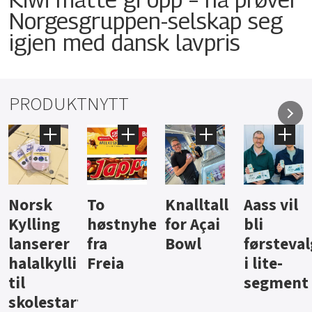
Norgesgruppen-selskap seg
igjen med dansk lavpris
PRODUKTNYTT
Knalltall
Aass vil
Brus og
Hard
ter
for Açai
bli
jus fra
iste fra
Bowl
førstevalg
Berentsen
Hansa
i lite-
segment