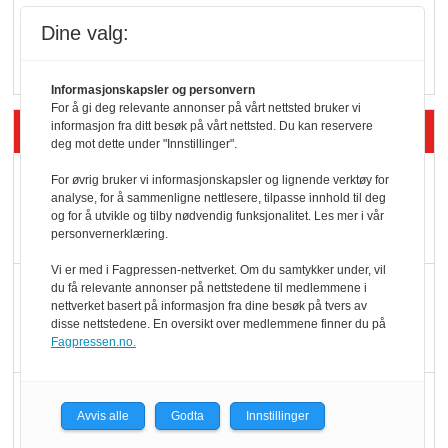
Q passerte 1 milliard i
Dine valg:
Rema i 2025
Informasjonskapsler og personvern
For å gi deg relevante annonser på vårt nettsted bruker vi
Siste artikler - Økologisk
informasjon fra ditt besøk på vårt nettsted. Du kan reservere
deg mot dette under "Innstillinger".
Kolonihagens norske
For øvrig bruker vi informasjonskapsler og lignende verktøy for
analyse, for å sammenligne nettlesere, tilpasse innhold til deg
yoghurt: Trues av
og for å utvikle og tilby nødvendig funksjonalitet. Les mer i vår
melkemangel
personvernerklæring.
Vi er med i Fagpressen-nettverket. Om du samtykker under, vil
Marit Kolby vant
du få relevante annonser på nettstedene til medlemmene i
nettverket basert på informasjon fra dine besøk på tvers av
Økologisk Norge sin
disse nettstedene. En oversikt over medlemmene finner du på
hederspris
Fagpressen.no.
Blir enklere å velge
Avvis alle
Godta
Innstillinger
økologisk i butikkhylla