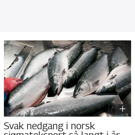
Svak nedgang i norsk
sjømateksport så langt i år