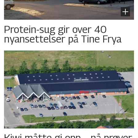
Protein-sug gir over 40
nyansettelser på Tine Frya
Kiwi måtte gi opp – nå prøver