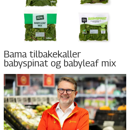
Bama tilbakekaller
babyspinat og babyleaf mix