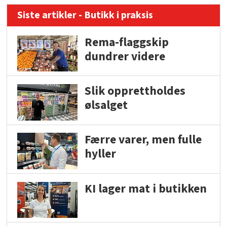
Siste artikler - Butikk i praksis
Rema-flaggskip
dundrer videre
Slik opprettholdes
ølsalget
Færre varer, men fulle
hyller
KI lager mat i butikken