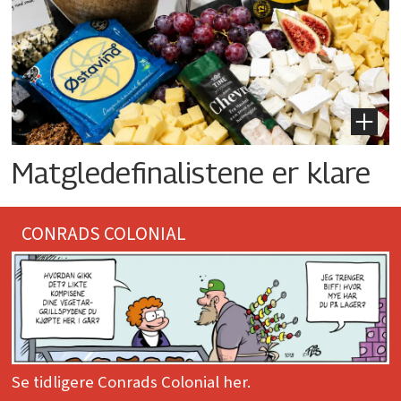
Matgledefinalistene er klare
CONRADS COLONIAL
Se tidligere Conrads Colonial her.