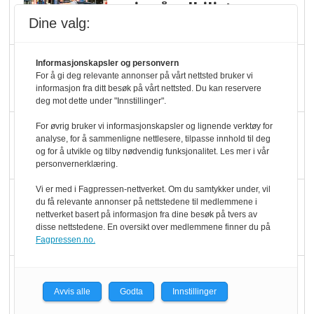
pris når elbilister
Dine valg:
velger ladestopp
Ti bensinstasjoner
Informasjonskapsler og personvern
For å gi deg relevante annonser på vårt nettsted bruker vi
legger ned hver måned
informasjon fra ditt besøk på vårt nettsted. Du kan reservere
deg mot dette under "Innstillinger".
For øvrig bruker vi informasjonskapsler og lignende verktøy for
Potetball, kylling og 98
analyse, for å sammenligne nettlesere, tilpasse innhold til deg
oktan
og for å utvikle og tilby nødvendig funksjonalitet. Les mer i vår
personvernerklæring.
Vi er med i Fagpressen-nettverket. Om du samtykker under, vil
KBS-bransjen i
du få relevante annonser på nettstedene til medlemmene i
endring: Stadig større
nettverket basert på informasjon fra dine besøk på tvers av
disse nettstedene. En oversikt over medlemmene finner du på
serveringstilbud
Fagpressen.no.
Vokser med ferdigmat
i dagligvare
Avvis alle
Godta
Innstillinger