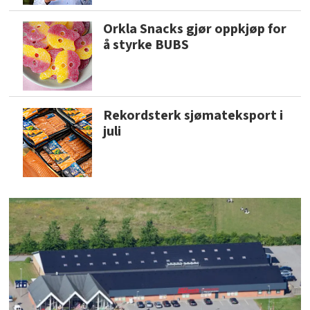
Orkla Snacks gjør oppkjøp for
å styrke BUBS
Rekordsterk sjømateksport i
juli