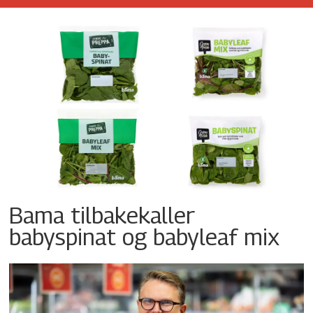
Bama tilbakekaller
babyspinat og babyleaf mix