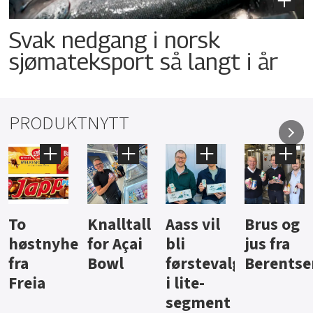
Svak nedgang i norsk
sjømateksport så langt i år
PRODUKTNYTT
Knalltall
Aass vil
Brus og
Hard
ter
for Açai
bli
jus fra
iste fra
Bowl
førstevalg
Berentsen
Hansa
i lite-
segment