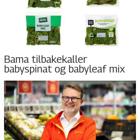
Bama tilbakekaller
babyspinat og babyleaf mix