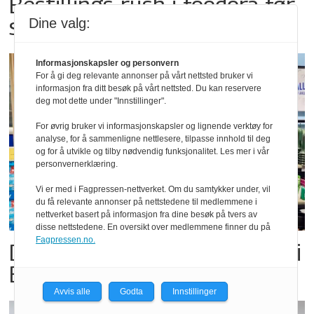
Bestillings-rush i foodora før
storkampen
Dine valg:
Informasjonskapsler og personvern
For å gi deg relevante annonser på vårt nettsted bruker vi
informasjon fra ditt besøk på vårt nettsted. Du kan reservere
deg mot dette under "Innstillinger".
For øvrig bruker vi informasjonskapsler og lignende verktøy for
analyse, for å sammenligne nettlesere, tilpasse innhold til deg
og for å utvikle og tilby nødvendig funksjonalitet. Les mer i vår
personvernerklæring.
Vi er med i Fagpressen-nettverket. Om du samtykker under, vil
du få relevante annonser på nettstedene til medlemmene i
nettverket basert på informasjon fra dine besøk på tvers av
disse nettstedene. En oversikt over medlemmene finner du på
Fagpressen.no.
Dette er landets beste Post i
Butikk
Avvis alle
Godta
Innstillinger