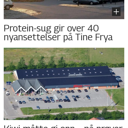
Protein-sug gir over 40
nyansettelser på Tine Frya