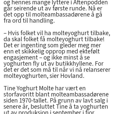
og hennes mange lyttere i Aftenpodden
går seirende ut av første runde. Nå er
det opp til molteambassadørene å gå
fra ord til handling.
– Hvis folket vil ha molteyoghurt tilbake,
da skal folket få molteyoghurt tilbake!
Det er ingenting som gleder meg mer
enn et skikkelig opprop med ektefølt
engasjement – og ikke minst å se
yoghurten fly ut av butikkhyllene. For
det er det som må til når vi nå relanserer
molteyoghurten, sier Hovland.
Tine Yoghurt Molte har vært en
storfavoritt blant molteambassadørene
siden 1970-tallet. På grunn av lavt salg i
senere år, besluttet Tine å ta yoghurten
ut av produksjon i september i fjor.