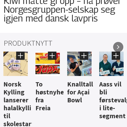
Kiwi måtte gi opp – nå prøver
Norgesgruppen-selskap seg
igjen med dansk lavpris
PRODUKTNYTT
Knalltall
Aass vil
Brus og
Hard
ter
for Açai
bli
jus fra
iste fra
Bowl
førstevalg
Berentsen
Hansa
i lite-
segment