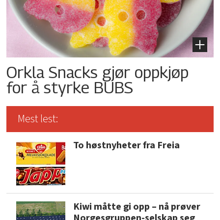
Orkla Snacks gjør oppkjøp
for å styrke BUBS
Mest lest:
To høstnyheter fra Freia
Kiwi måtte gi opp – nå prøver
Norgesgruppen-selskap seg