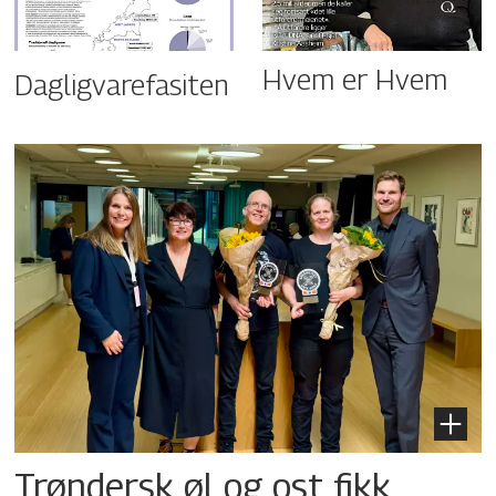
Hvem er Hvem
Dagligvarefasiten
Trøndersk øl og ost fikk