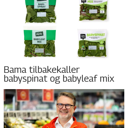
Bama tilbakekaller
babyspinat og babyleaf mix