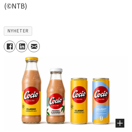
(©NTB)
NYHETER