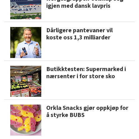
igjen med dansk lavpris
Dårligere pantevaner vil
koste oss 1,3 milliarder
Butikktesten: Supermarked i
nærsenter i for store sko
Orkla Snacks gjør oppkjøp for
å styrke BUBS