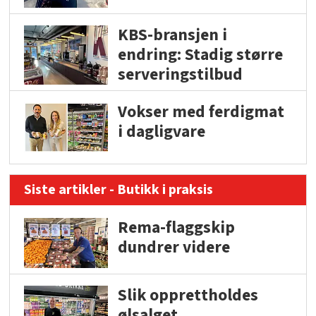
KBS-bransjen i
endring: Stadig større
serveringstilbud
Vokser med ferdigmat
i dagligvare
Siste artikler - Butikk i praksis
Rema-flaggskip
dundrer videre
Slik opprettholdes
ølsalget