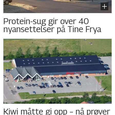
Protein-sug gir over 40
nyansettelser på Tine Frya
Kiwi måtte gi opp – nå prøver