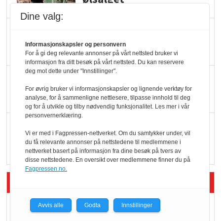
Dine valg:
Færre varer, men fulle
hyller
Informasjonskapsler og personvern
For å gi deg relevante annonser på vårt nettsted bruker vi
informasjon fra ditt besøk på vårt nettsted. Du kan reservere
deg mot dette under "Innstillinger".
KI lager mat i butikken
For øvrig bruker vi informasjonskapsler og lignende verktøy for
analyse, for å sammenligne nettlesere, tilpasse innhold til deg
og for å utvikle og tilby nødvendig funksjonalitet. Les mer i vår
personvernerklæring.
Q passerte 1 milliard i
Vi er med i Fagpressen-nettverket. Om du samtykker under, vil
Rema i 2025
du få relevante annonser på nettstedene til medlemmene i
nettverket basert på informasjon fra dine besøk på tvers av
disse nettstedene. En oversikt over medlemmene finner du på
Fagpressen.no.
Siste artikler - Økologisk
Kolonihagens norske
Avvis alle
Godta
Innstillinger