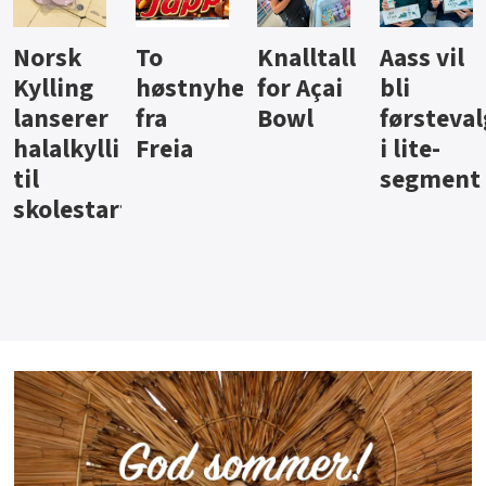
Knalltall
Aass vil
Brus og
Hard
ter
for Açai
bli
jus fra
iste fra
Bowl
førstevalg
Berentsen
Hansa
i lite-
segment