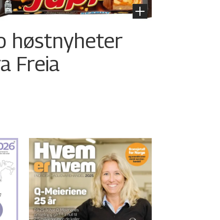
o høstnyheter
ra Freia