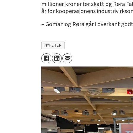
millioner kroner før skatt og Røra Fab
år for kooperasjonens industrivirkso
– Goman og Røra går i overkant godt o
NYHETER