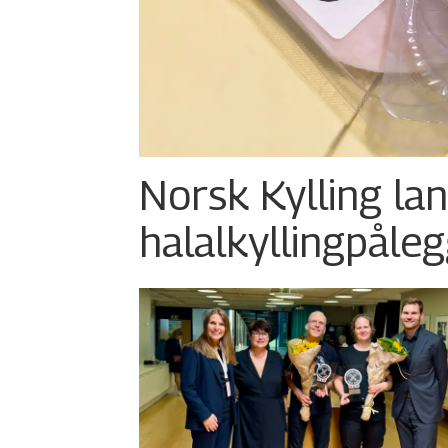
Norsk Kylling la
halalkylling­påleg