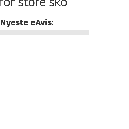
for store sko
Nyeste eAvis: