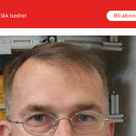
tikk bedre!
Bli abo