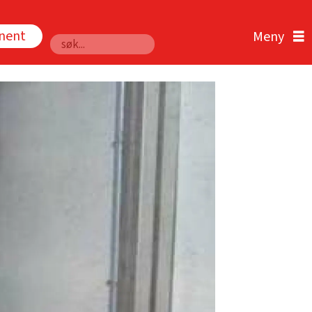
nnent
Søk