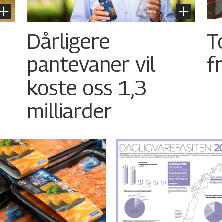
Dårligere
T
pantevaner vil
f
koste oss 1,3
milliarder