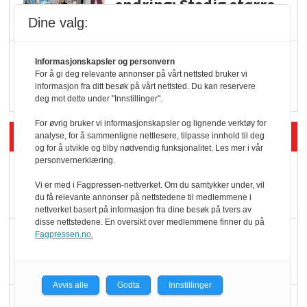
endring: Stadig større
serveringstilbud
Dine valg:
Vokser med ferdigmat
Informasjonskapsler og personvern
i dagligvare
For å gi deg relevante annonser på vårt nettsted bruker vi
informasjon fra ditt besøk på vårt nettsted. Du kan reservere
deg mot dette under "Innstillinger".
For øvrig bruker vi informasjonskapsler og lignende verktøy for
Siste artikler - Butikk i praksis
analyse, for å sammenligne nettlesere, tilpasse innhold til deg
og for å utvikle og tilby nødvendig funksjonalitet. Les mer i vår
personvernerklæring.
Rema-flaggskip
Vi er med i Fagpressen-nettverket. Om du samtykker under, vil
dundrer videre
du få relevante annonser på nettstedene til medlemmene i
nettverket basert på informasjon fra dine besøk på tvers av
disse nettstedene. En oversikt over medlemmene finner du på
Slik opprettholdes
Fagpressen.no.
ølsalget
Avvis alle
Godta
Innstillinger
Færre varer, men fulle