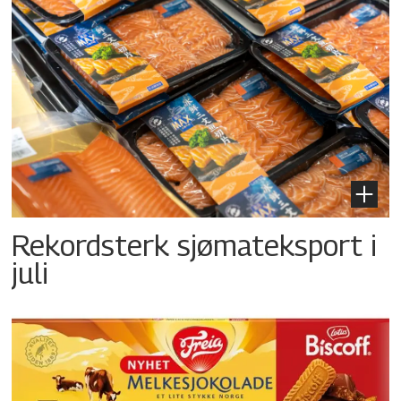
Rekordsterk sjømateksport i
juli