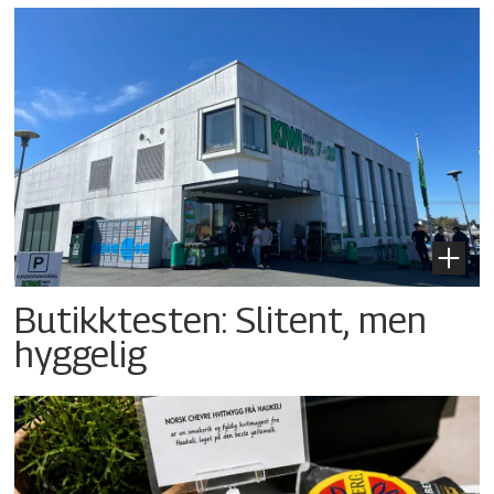
Butikktesten: Slitent, men
hyggelig