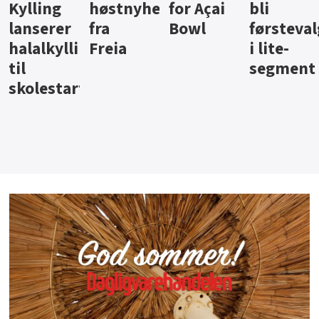
ter
for Açai
bli
jus fra
iste fra
Bowl
førstevalg
Berentsen
Hansa
i lite-
segment