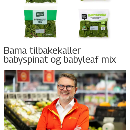
Bama tilbakekaller
babyspinat og babyleaf mix