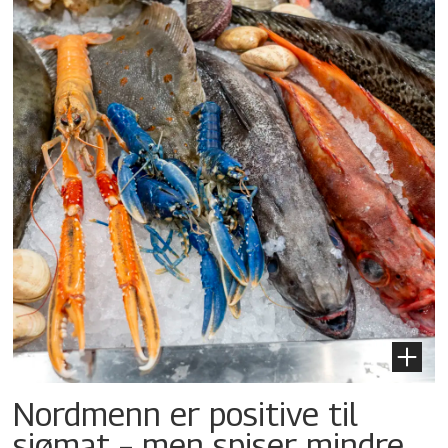
Nordmenn er positive til
sjømat – men spiser mindre