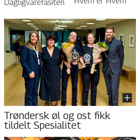
Hvem er Hvem
Dagligvarefasiten
Trøndersk øl og ost fikk
tildelt Spesialitet