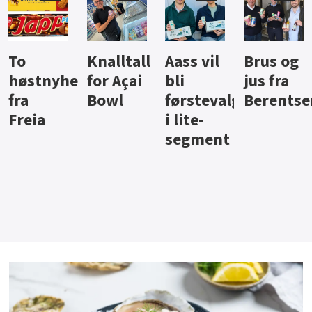
Knalltall
Aass vil
Brus og
Hard
ter
for Açai
bli
jus fra
iste fra
Bowl
førstevalg
Berentsen
Hansa
i lite-
segment