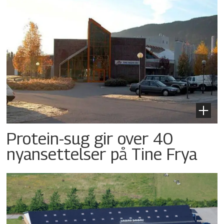
Protein-sug gir over 40
nyansettelser på Tine Frya