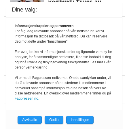
yoghurt: Trues av
melkemangel
Dine valg:
Marit Kolby vant
Informasjonskapsler og personvern
Økologisk Norge sin
For å gi deg relevante annonser på vårt nettsted bruker vi
informasjon fra ditt besøk på vårt nettsted. Du kan reservere
hederspris
deg mot dette under "Innstillinger".
For øvrig bruker vi informasjonskapsler og lignende verktøy for
Blir enklere å velge
analyse, for å sammenligne nettlesere, tilpasse innhold til deg
økologisk i butikkhylla
og for å utvikle og tilby nødvendig funksjonalitet. Les mer i vår
personvernerklæring.
Vi er med i Fagpressen-nettverket. Om du samtykker under, vil
Kolonihagen sliter
du få relevante annonser på nettstedene til medlemmene i
nettverket basert på informasjon fra dine besøk på tvers av
med å få tak i nok melk
disse nettstedene. En oversikt over medlemmene finner du på
Fagpressen.no.
Rapport: Økokundene
er klare! Er markedet
Avvis alle
Godta
Innstillinger
det?