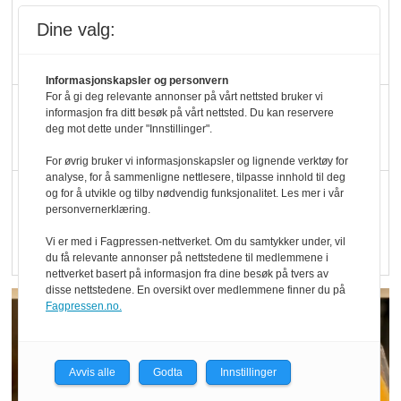
Blir enklere å velge
Dine valg:
økologisk i butikkhylla
Informasjonskapsler og personvern
For å gi deg relevante annonser på vårt nettsted bruker vi
Kolonihagen sliter
informasjon fra ditt besøk på vårt nettsted. Du kan reservere
med å få tak i nok melk
deg mot dette under "Innstillinger".
For øvrig bruker vi informasjonskapsler og lignende verktøy for
analyse, for å sammenligne nettlesere, tilpasse innhold til deg
Rapport: Økokundene
og for å utvikle og tilby nødvendig funksjonalitet. Les mer i vår
personvernerklæring.
er klare! Er markedet
det?
Vi er med i Fagpressen-nettverket. Om du samtykker under, vil
du få relevante annonser på nettstedene til medlemmene i
nettverket basert på informasjon fra dine besøk på tvers av
disse nettstedene. En oversikt over medlemmene finner du på
Fagpressen.no.
Avvis alle
Godta
Innstillinger