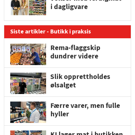
i dagligvare
Siste artikler - Butikk i praksis
Rema-flaggskip
dundrer videre
Slik opprettholdes
ølsalget
Færre varer, men fulle
hyller
KI lager mat i butikken