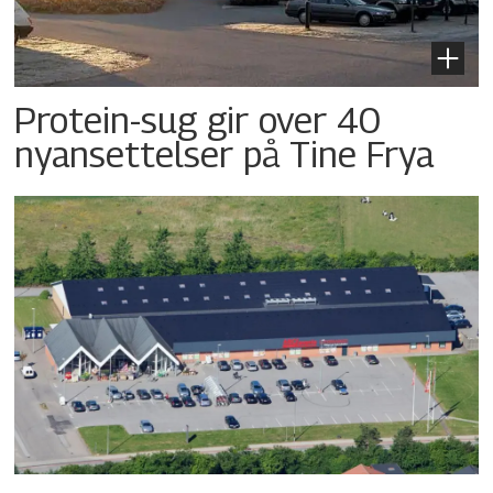
Protein-sug gir over 40
nyansettelser på Tine Frya