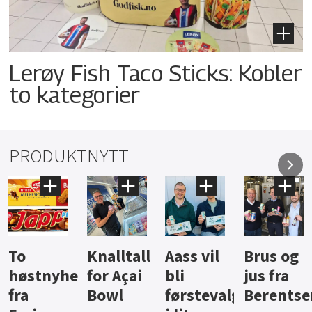
Lerøy Fish Taco Sticks: Kobler
to kategorier
PRODUKTNYTT
Knalltall
Aass vil
Brus og
Hard
ter
for Açai
bli
jus fra
iste fra
Bowl
førstevalg
Berentsen
Hansa