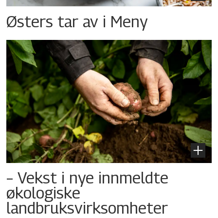
Østers tar av i Meny
– Vekst i nye innmeldte
økologiske
landbruksvirksomheter