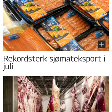
Rekordsterk sjømateksport i
juli