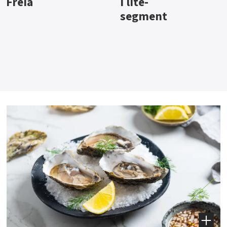
i lite-
segment