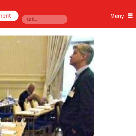
nnent
Søk