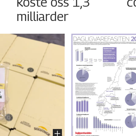
koste oss 1,3
c
milliarder