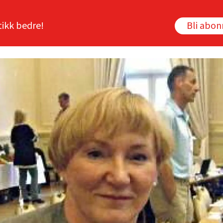
tikk bedre!
Bli abo