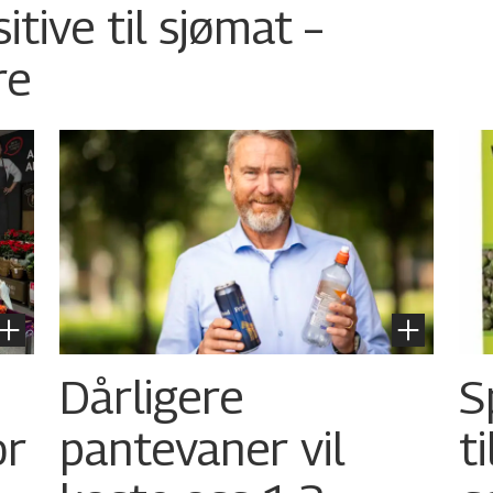
tive til sjømat –
re
Dårligere
S
or
pantevaner vil
t