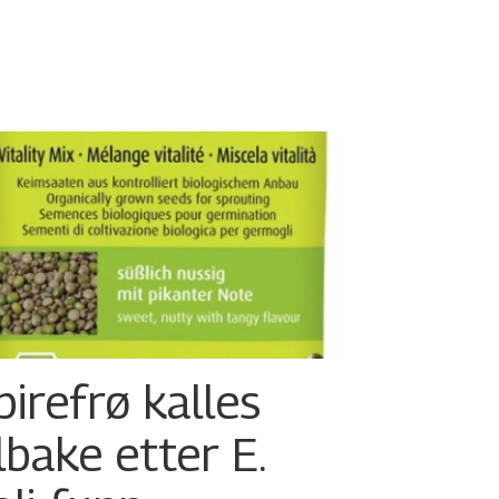
pirefrø kalles
ilbake etter E.