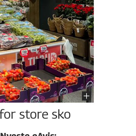
for store sko
Nyeste eAvis: