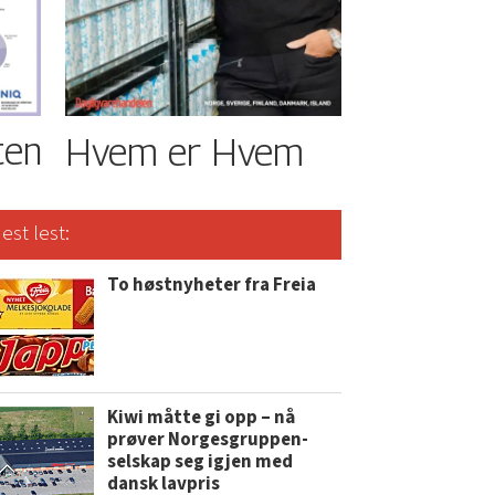
ten
Hvem er Hvem
est lest:
To høstnyheter fra Freia
Kiwi måtte gi opp – nå
prøver Norgesgruppen-
selskap seg igjen med
dansk lavpris