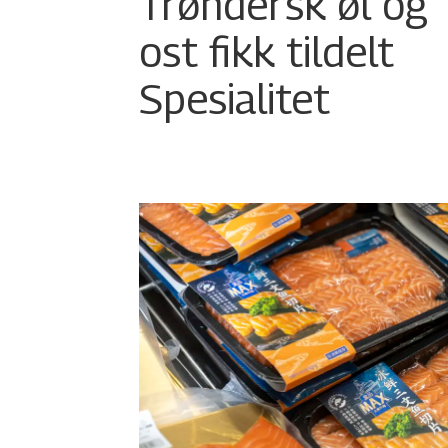
Trøndersk øl og
ost fikk tildelt
Spesialitet