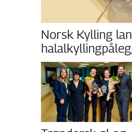
Norsk Kylling la
halalkylling­påleg