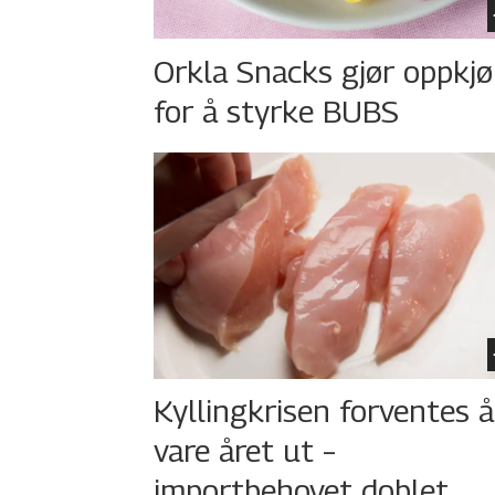
Orkla Snacks gjør oppkj
for å styrke BUBS
Kyllingkrisen forventes å
vare året ut –
importbehovet doblet