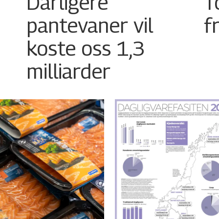
Dårligere
T
pantevaner vil
f
koste oss 1,3
milliarder