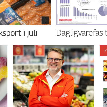
Dagligvarefasi
port i juli
M