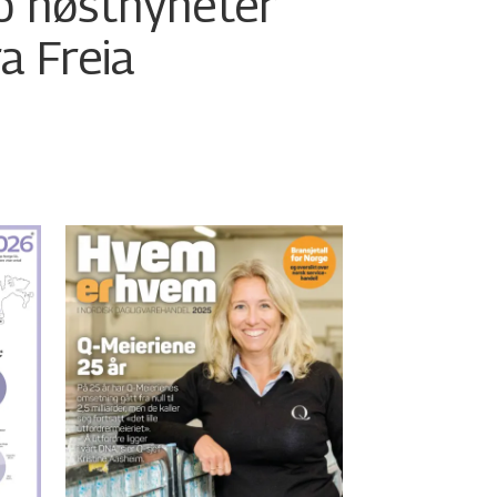
o høstnyheter
ra Freia