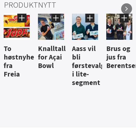
PRODUKTNYTT
Knalltall
Aass vil
Brus og
Hard
ter
for Açai
bli
jus fra
iste fra
Bowl
førstevalg
Berentsen
Hansa
i lite-
segment