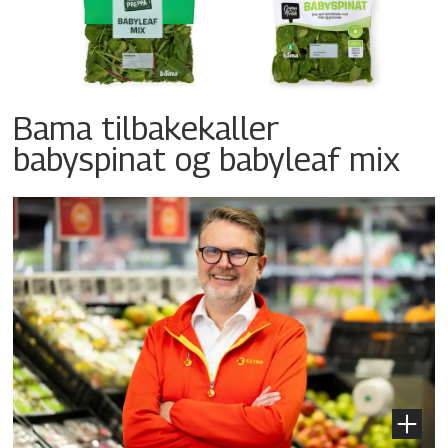
Bama tilbakekaller
babyspinat og babyleaf mix