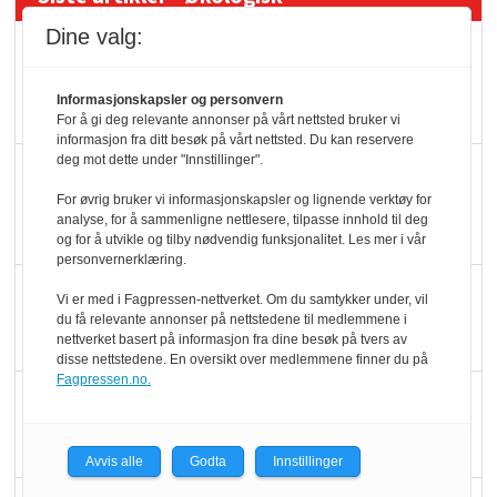
Dine valg:
Kolonihagens norske
yoghurt: Trues av
Informasjonskapsler og personvern
melkemangel
For å gi deg relevante annonser på vårt nettsted bruker vi
informasjon fra ditt besøk på vårt nettsted. Du kan reservere
deg mot dette under "Innstillinger".
Marit Kolby vant
Økologisk Norge sin
For øvrig bruker vi informasjonskapsler og lignende verktøy for
analyse, for å sammenligne nettlesere, tilpasse innhold til deg
hederspris
og for å utvikle og tilby nødvendig funksjonalitet. Les mer i vår
personvernerklæring.
Blir enklere å velge
Vi er med i Fagpressen-nettverket. Om du samtykker under, vil
økologisk i butikkhylla
du få relevante annonser på nettstedene til medlemmene i
nettverket basert på informasjon fra dine besøk på tvers av
disse nettstedene. En oversikt over medlemmene finner du på
Fagpressen.no.
Kolonihagen sliter
med å få tak i nok melk
Avvis alle
Godta
Innstillinger