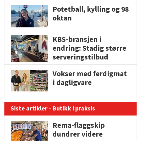
Potetball, kylling og 98
oktan
KBS-bransjen i
endring: Stadig større
serveringstilbud
Vokser med ferdigmat
i dagligvare
Siste artikler - Butikk i praksis
Rema-flaggskip
dundrer videre