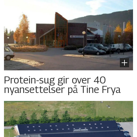
Protein-sug gir over 40
nyansettelser på Tine Frya