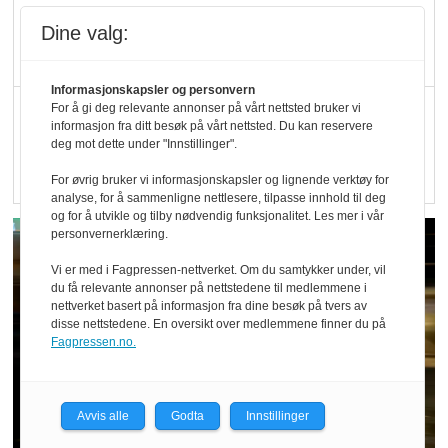
Kolonihagen sliter
Dine valg:
med å få tak i nok melk
Informasjonskapsler og personvern
Rapport: Økokundene
For å gi deg relevante annonser på vårt nettsted bruker vi
informasjon fra ditt besøk på vårt nettsted. Du kan reservere
er klare! Er markedet
deg mot dette under "Innstillinger".
det?
For øvrig bruker vi informasjonskapsler og lignende verktøy for
analyse, for å sammenligne nettlesere, tilpasse innhold til deg
og for å utvikle og tilby nødvendig funksjonalitet. Les mer i vår
personvernerklæring.
Vi er med i Fagpressen-nettverket. Om du samtykker under, vil
du få relevante annonser på nettstedene til medlemmene i
nettverket basert på informasjon fra dine besøk på tvers av
disse nettstedene. En oversikt over medlemmene finner du på
Fagpressen.no.
Avvis alle
Godta
Innstillinger