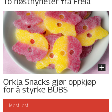
To høstnyheter fra Freia
Orkla Snacks gjør oppkjøp
for å styrke BUBS
Mest lest: