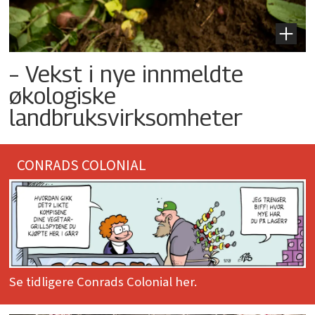
– Vekst i nye innmeldte
økologiske
landbruksvirksomheter
CONRADS COLONIAL
Se tidligere Conrads Colonial her.