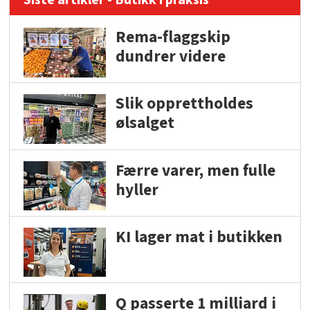
Siste artikler - Butikk i praksis
Rema-flaggskip
dundrer videre
Slik opprettholdes
ølsalget
Færre varer, men fulle
hyller
KI lager mat i butikken
Q passerte 1 milliard i