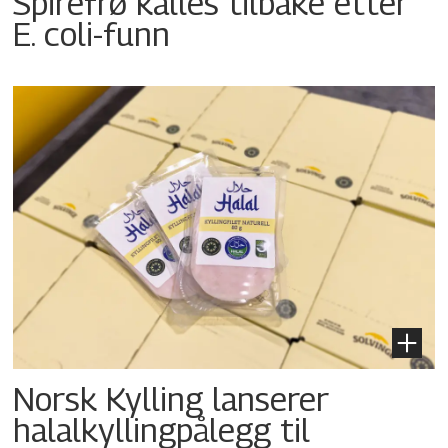
Spirefrø kalles tilbake etter
E. coli-funn
Norsk Kylling lanserer
halalkyllingpålegg til