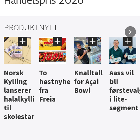
PRODUKTNYTT
Knalltall
Aass vil
Brus og
Hard
ter
for Açai
bli
jus fra
iste fra
Bowl
førstevalg
Berentsen
Hansa
i lite-
segment