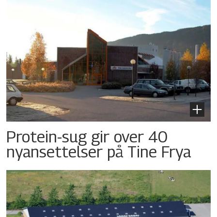
Protein-sug gir over 40
nyansettelser på Tine Frya