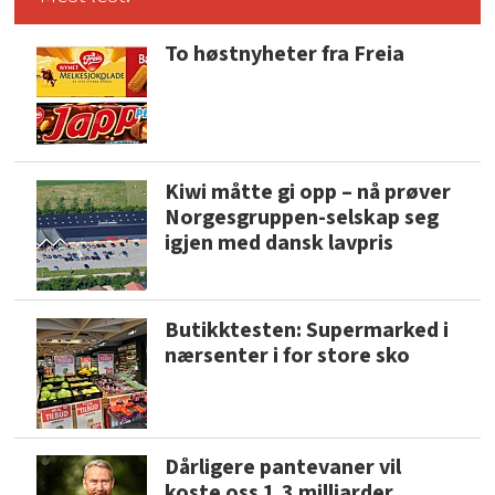
To høstnyheter fra Freia
Kiwi måtte gi opp – nå prøver
Norgesgruppen-selskap seg
igjen med dansk lavpris
Butikktesten: Supermarked i
nærsenter i for store sko
Dårligere pantevaner vil
koste oss 1,3 milliarder