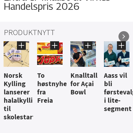
Handelspris 2026
PRODUKTNYTT
Knalltall
Aass vil
Brus og
Hard
ter
for Açai
bli
jus fra
iste fra
Bowl
førstevalg
Berentsen
Hansa
i lite-
segment