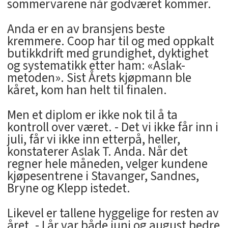
sommervarene når godværet kommer.
Anda er en av bransjens beste
kremmere. Coop har til og med oppkalt
butikkdrift med grundighet, dyktighet
og systematikk etter ham: «Aslak-
metoden». Sist Årets kjøpmann ble
kåret, kom han helt til finalen.
Men et diplom er ikke nok til å ta
kontroll over været. - Det vi ikke får inn i
juli, får vi ikke inn etterpå, heller,
konstaterer Aslak T. Anda. Når det
regner hele måneden, velger kundene
kjøpesentrene i Stavanger, Sandnes,
Bryne og Klepp istedet.
Likevel er tallene hyggelige for resten av
året. - I år var både juni og august bedre