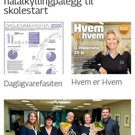
halalkyllingpålegg til
skolestart
Hvem er Hvem
Dagligvarefasiten