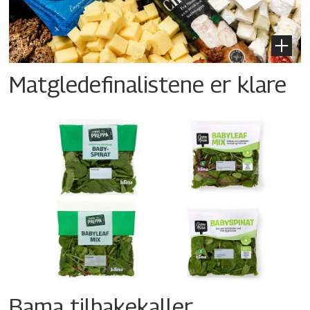
Matgledefinalistene er klare
Bama tilbakekaller