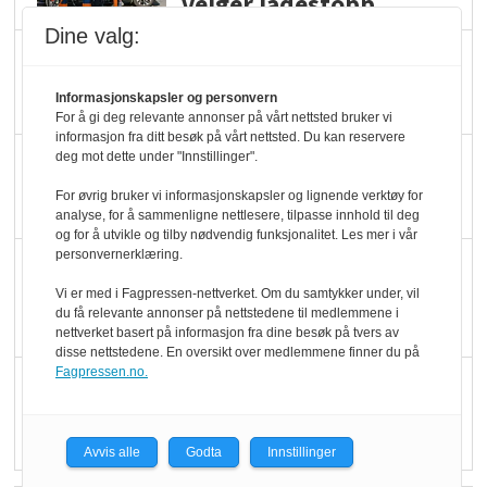
velger ladestopp
Dine valg:
Ti bensinstasjoner
legger ned hver måned
Informasjonskapsler og personvern
For å gi deg relevante annonser på vårt nettsted bruker vi
informasjon fra ditt besøk på vårt nettsted. Du kan reservere
deg mot dette under "Innstillinger".
Potetball, kylling og 98
oktan
For øvrig bruker vi informasjonskapsler og lignende verktøy for
analyse, for å sammenligne nettlesere, tilpasse innhold til deg
og for å utvikle og tilby nødvendig funksjonalitet. Les mer i vår
personvernerklæring.
KBS-bransjen i
endring: Stadig større
Vi er med i Fagpressen-nettverket. Om du samtykker under, vil
du få relevante annonser på nettstedene til medlemmene i
serveringstilbud
nettverket basert på informasjon fra dine besøk på tvers av
disse nettstedene. En oversikt over medlemmene finner du på
Fagpressen.no.
Vokser med ferdigmat
i dagligvare
Avvis alle
Godta
Innstillinger