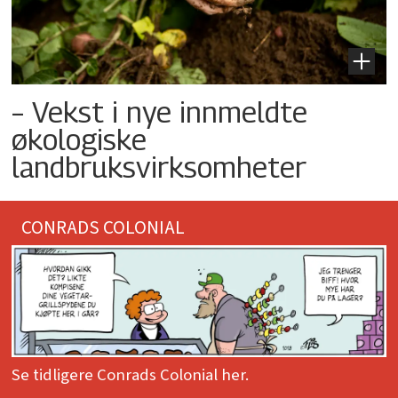
– Vekst i nye innmeldte
økologiske
landbruksvirksomheter
CONRADS COLONIAL
Se tidligere Conrads Colonial her.