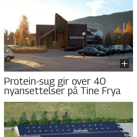
Protein-sug gir over 40
nyansettelser på Tine Frya