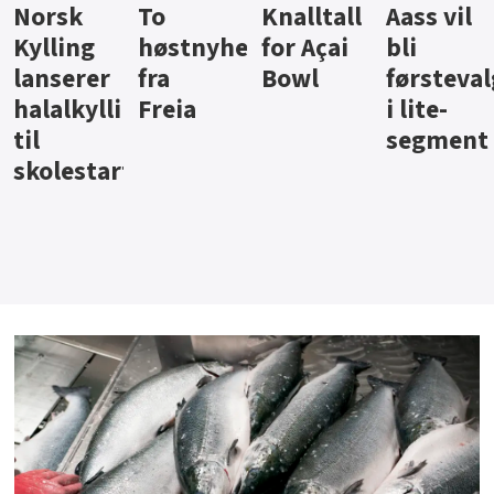
Knalltall
Aass vil
Brus og
Hard
ter
for Açai
bli
jus fra
iste fra
Bowl
førstevalg
Berentsen
Hansa
i lite-
segment