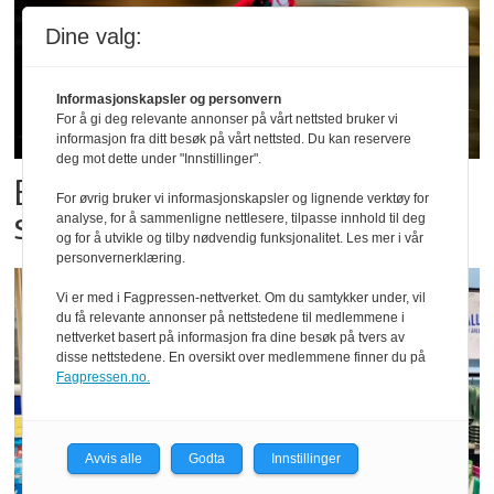
Dine valg:
Informasjonskapsler og personvern
For å gi deg relevante annonser på vårt nettsted bruker vi
informasjon fra ditt besøk på vårt nettsted. Du kan reservere
deg mot dette under "Innstillinger".
Bestillings-rush i foodora før
For øvrig bruker vi informasjonskapsler og lignende verktøy for
storkampen
analyse, for å sammenligne nettlesere, tilpasse innhold til deg
og for å utvikle og tilby nødvendig funksjonalitet. Les mer i vår
personvernerklæring.
Vi er med i Fagpressen-nettverket. Om du samtykker under, vil
du få relevante annonser på nettstedene til medlemmene i
nettverket basert på informasjon fra dine besøk på tvers av
disse nettstedene. En oversikt over medlemmene finner du på
Fagpressen.no.
Avvis alle
Godta
Innstillinger