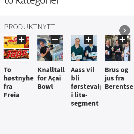
PRODUKTNYTT
Knalltall
Aass vil
Brus og
Hard
ter
for Açai
bli
jus fra
iste fra
Bowl
førstevalg
Berentsen
Hansa
i lite-
segment