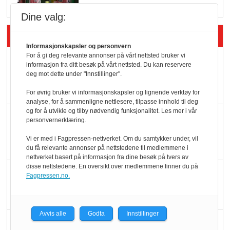
Dine valg:
Siste artikler - Økologisk
Informasjonskapsler og personvern
For å gi deg relevante annonser på vårt nettsted bruker vi
Kolonihagens norske
informasjon fra ditt besøk på vårt nettsted. Du kan reservere
yoghurt: Trues av
deg mot dette under "Innstillinger".
melkemangel
For øvrig bruker vi informasjonskapsler og lignende verktøy for
analyse, for å sammenligne nettlesere, tilpasse innhold til deg
og for å utvikle og tilby nødvendig funksjonalitet. Les mer i vår
Marit Kolby vant
personvernerklæring.
Økologisk Norge sin
Vi er med i Fagpressen-nettverket. Om du samtykker under, vil
hederspris
du få relevante annonser på nettstedene til medlemmene i
nettverket basert på informasjon fra dine besøk på tvers av
disse nettstedene. En oversikt over medlemmene finner du på
Blir enklere å velge
Fagpressen.no.
økologisk i butikkhylla
Avvis alle
Godta
Innstillinger
Kolonihagen sliter