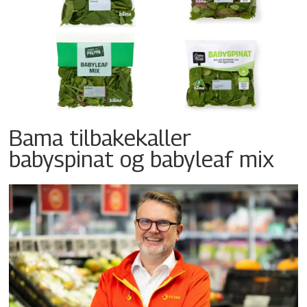
Bama tilbakekaller
babyspinat og babyleaf mix