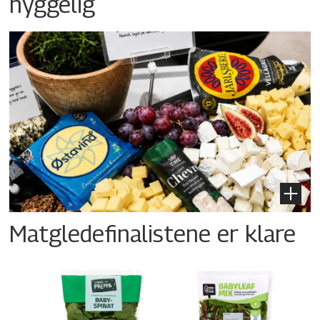
hyggelig
Matgledefinalistene er klare