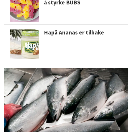
å styrke BUBS
Hapå Ananas er tilbake