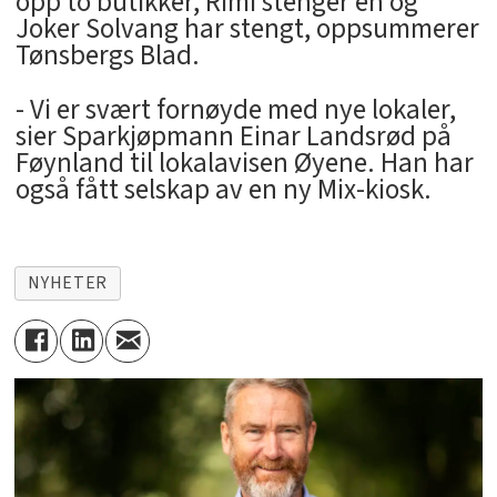
opp to butikker, Rimi stenger én og
Joker Solvang har stengt, oppsummerer
Tønsbergs Blad.
- Vi er svært fornøyde med nye lokaler,
sier Sparkjøpmann Einar Landsrød på
Føynland til lokalavisen Øyene. Han har
også fått selskap av en ny Mix-kiosk.
NYHETER