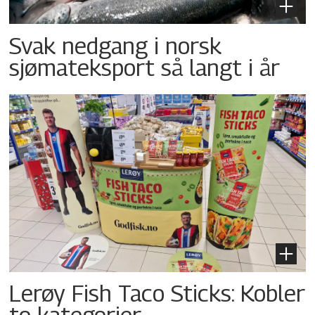
Svak nedgang i norsk
sjømateksport så langt i år
Lerøy Fish Taco Sticks: Kobler
to kategorier