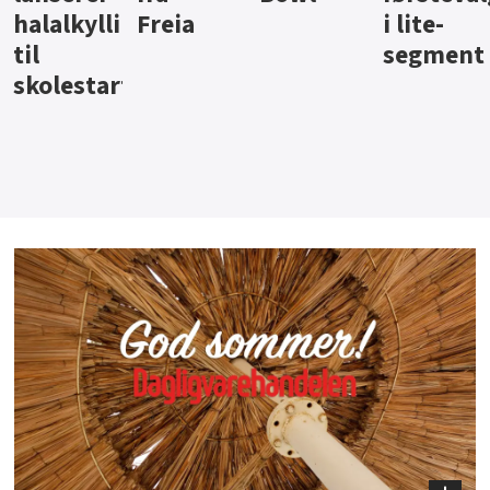
i lite-
segment