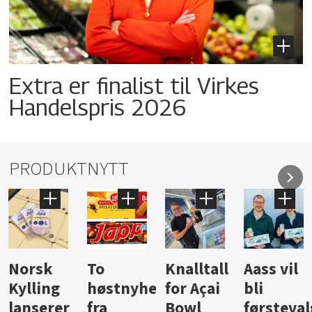
Extra er finalist til Virkes
Handelspris 2026
PRODUKTNYTT
Knalltall
Aass vil
Brus og
Hard
ter
for Açai
bli
jus fra
iste fra
Bowl
førstevalg
Berentsen
Hansa