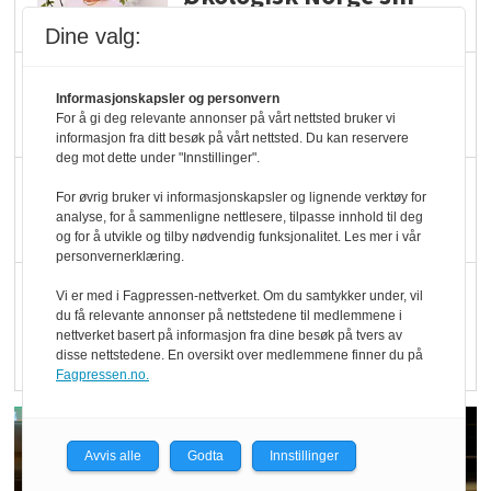
hederspris
Dine valg:
Blir enklere å velge
Informasjonskapsler og personvern
økologisk i butikkhylla
For å gi deg relevante annonser på vårt nettsted bruker vi
informasjon fra ditt besøk på vårt nettsted. Du kan reservere
deg mot dette under "Innstillinger".
Kolonihagen sliter
For øvrig bruker vi informasjonskapsler og lignende verktøy for
med å få tak i nok melk
analyse, for å sammenligne nettlesere, tilpasse innhold til deg
og for å utvikle og tilby nødvendig funksjonalitet. Les mer i vår
personvernerklæring.
Rapport: Økokundene
Vi er med i Fagpressen-nettverket. Om du samtykker under, vil
du få relevante annonser på nettstedene til medlemmene i
er klare! Er markedet
nettverket basert på informasjon fra dine besøk på tvers av
det?
disse nettstedene. En oversikt over medlemmene finner du på
Fagpressen.no.
Avvis alle
Godta
Innstillinger