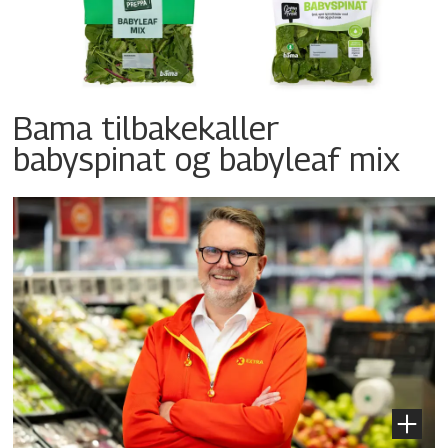
Bama tilbakekaller
babyspinat og babyleaf mix