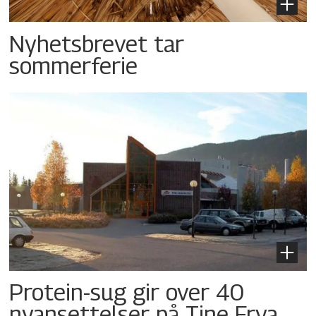
Nyhetsbrevet tar
sommerferie
Protein-sug gir over 40
nyansettelser på Tine Frya