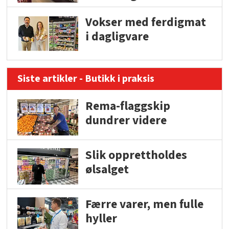
Vokser med ferdigmat
i dagligvare
Siste artikler - Butikk i praksis
Rema-flaggskip
dundrer videre
Slik opprettholdes
ølsalget
Færre varer, men fulle
hyller