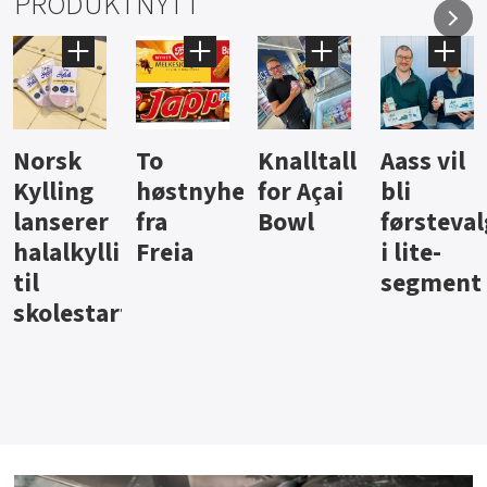
PRODUKTNYTT
Knalltall
Aass vil
Brus og
Hard
ter
for Açai
bli
jus fra
iste fra
Bowl
førstevalg
Berentsen
Hansa
i lite-
segment