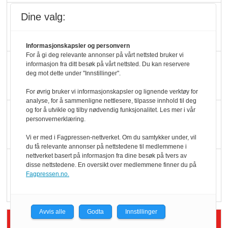
Slik opprettholdes
Dine valg:
ølsalget
Informasjonskapsler og personvern
For å gi deg relevante annonser på vårt nettsted bruker vi
Færre varer, men fulle
informasjon fra ditt besøk på vårt nettsted. Du kan reservere
deg mot dette under "Innstillinger".
hyller
For øvrig bruker vi informasjonskapsler og lignende verktøy for
analyse, for å sammenligne nettlesere, tilpasse innhold til deg
og for å utvikle og tilby nødvendig funksjonalitet. Les mer i vår
KI lager mat i butikken
personvernerklæring.
Vi er med i Fagpressen-nettverket. Om du samtykker under, vil
du få relevante annonser på nettstedene til medlemmene i
nettverket basert på informasjon fra dine besøk på tvers av
Q passerte 1 milliard i
disse nettstedene. En oversikt over medlemmene finner du på
Rema i 2025
Fagpressen.no.
Avvis alle
Godta
Innstillinger
Siste artikler - Økologisk