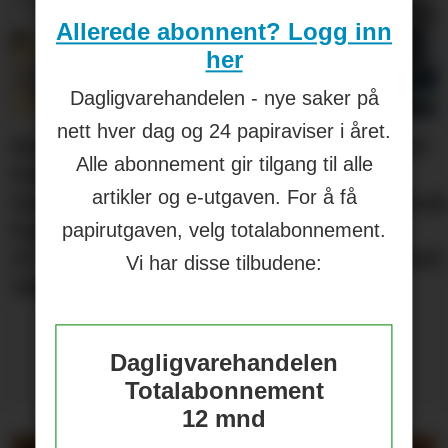
PRODUKTNYTT
Allerede abonnent? Logg inn
her
Dagligvarehandelen - nye saker på
nett hver dag og 24 papiraviser i året.
Knalltall
Aass vil
Brus og
Hard
Alle abonnement gir tilgang til alle
ter
for Açai
bli
jus fra
iste fra
Bowl
førstevalg
Berentsen
Hansa
artikler og e-utgaven. For å få
i lite-
papirutgaven, velg totalabonnement.
segment
Vi har disse tilbudene:
Dagligvarehandelen
Totalabonnement
12 mnd