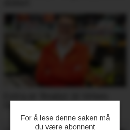
doblet
Extra er finalist til Virkes
Handelspris 2026
For å lese denne saken må
du være abonnent