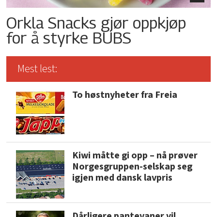
Orkla Snacks gjør oppkjøp
for å styrke BUBS
Mest lest:
To høstnyheter fra Freia
Kiwi måtte gi opp – nå prøver
Norgesgruppen-selskap seg
igjen med dansk lavpris
Dårligere pantevaner vil