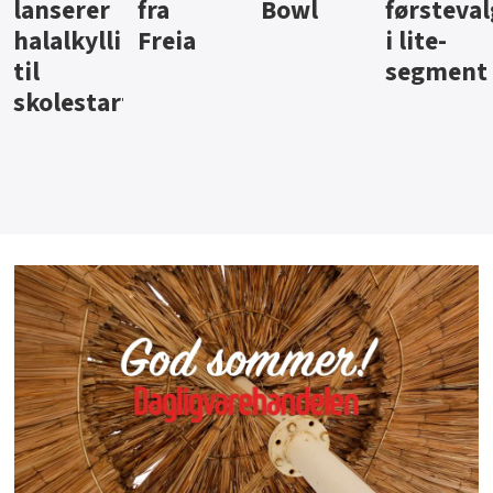
Bowl
førstevalg
Berentsen
Hansa
i lite-
segment