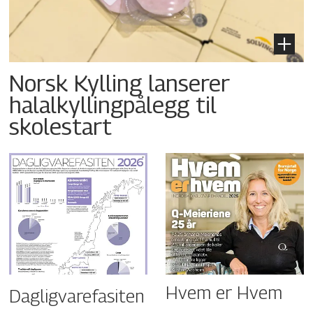
Norsk Kylling lanserer
halalkyllingpålegg til
skolestart
Hvem er Hvem
Dagligvarefasiten