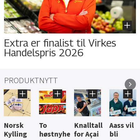
Extra er finalist til Virkes
Handelspris 2026
PRODUKTNYTT
Knalltall
Aass vil
Brus og
Hard
ter
for Açai
bli
jus fra
iste fra