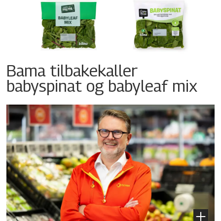
Bama tilbakekaller
babyspinat og babyleaf mix