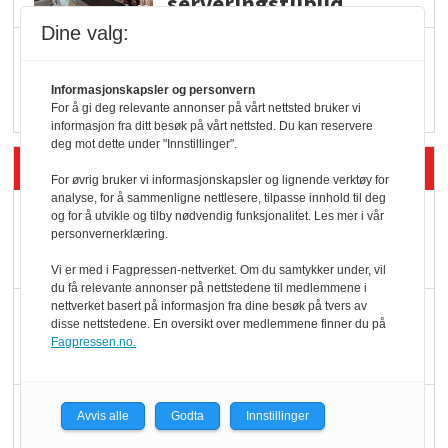
serveringstilbud
Dine valg:
Vokser med ferdigmat
i dagligvare
Informasjonskapsler og personvern
For å gi deg relevante annonser på vårt nettsted bruker vi
informasjon fra ditt besøk på vårt nettsted. Du kan reservere
deg mot dette under "Innstillinger".
Siste artikler - Butikk i praksis
For øvrig bruker vi informasjonskapsler og lignende verktøy for
analyse, for å sammenligne nettlesere, tilpasse innhold til deg
Rema-flaggskip
og for å utvikle og tilby nødvendig funksjonalitet. Les mer i vår
personvernerklæring.
dundrer videre
Vi er med i Fagpressen-nettverket. Om du samtykker under, vil
du få relevante annonser på nettstedene til medlemmene i
nettverket basert på informasjon fra dine besøk på tvers av
Slik opprettholdes
disse nettstedene. En oversikt over medlemmene finner du på
ølsalget
Fagpressen.no.
Færre varer, men fulle
Avvis alle
Godta
Innstillinger
hyller