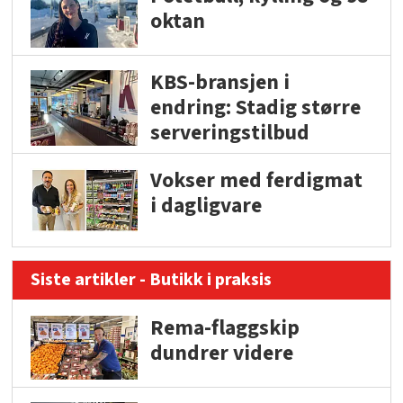
oktan
KBS-bransjen i
endring: Stadig større
serveringstilbud
Vokser med ferdigmat
i dagligvare
Siste artikler - Butikk i praksis
Rema-flaggskip
dundrer videre