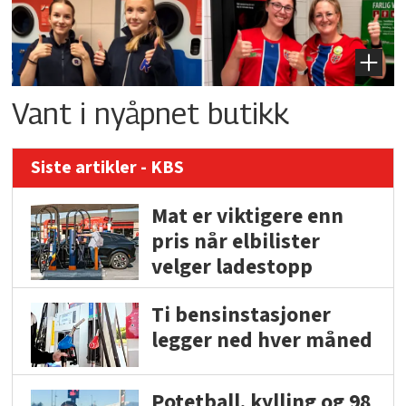
Vant i nyåpnet butikk
Siste artikler - KBS
Mat er viktigere enn
pris når elbilister
velger ladestopp
Ti bensinstasjoner
legger ned hver måned
Potetball, kylling og 98