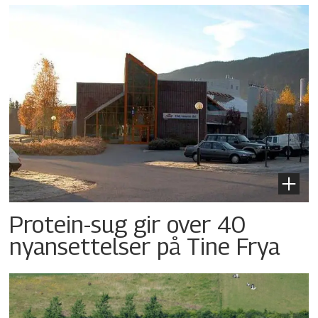
Protein-sug gir over 40
nyansettelser på Tine Frya