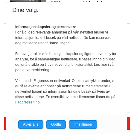
Slik opprettholdes
Dine valg:
ølsalget
Informasjonskapsler og personvern
Færre varer, men fulle
For å gi deg relevante annonser på vårt nettsted bruker vi
informasjon fra ditt besøk på vårt nettsted. Du kan reservere
hyller
deg mot dette under "Innstillinger".
For øvrig bruker vi informasjonskapsler og lignende verktøy for
KI lager mat i butikken
analyse, for å sammenligne nettlesere, tilpasse innhold til deg
og for å utvikle og tilby nødvendig funksjonalitet. Les mer i vår
personvernerklæring.
Vi er med i Fagpressen-nettverket. Om du samtykker under, vil
du få relevante annonser på nettstedene til medlemmene i
Q passerte 1 milliard i
nettverket basert på informasjon fra dine besøk på tvers av
Rema i 2025
disse nettstedene. En oversikt over medlemmene finner du på
Fagpressen.no.
Siste artikler - Økologisk
Avvis alle
Godta
Innstillinger