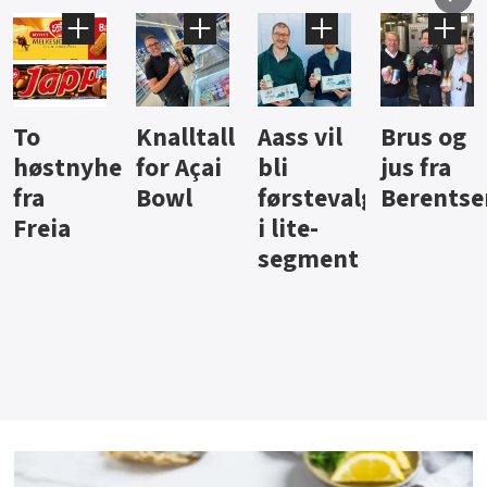
Knalltall
Aass vil
Brus og
Hard
ter
for Açai
bli
jus fra
iste fra
Bowl
førstevalg
Berentsen
Hansa
i lite-
segment