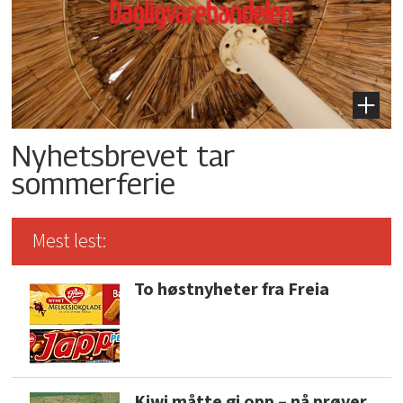
Nyhetsbrevet tar
sommerferie
Mest lest:
To høstnyheter fra Freia
Kiwi måtte gi opp – nå prøver