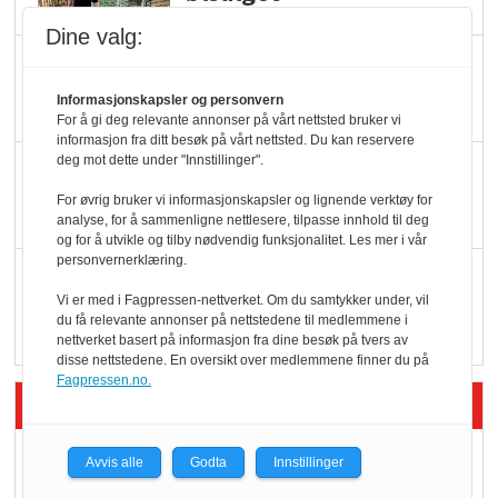
Dine valg:
Færre varer, men fulle
hyller
Informasjonskapsler og personvern
For å gi deg relevante annonser på vårt nettsted bruker vi
informasjon fra ditt besøk på vårt nettsted. Du kan reservere
deg mot dette under "Innstillinger".
KI lager mat i butikken
For øvrig bruker vi informasjonskapsler og lignende verktøy for
analyse, for å sammenligne nettlesere, tilpasse innhold til deg
og for å utvikle og tilby nødvendig funksjonalitet. Les mer i vår
personvernerklæring.
Q passerte 1 milliard i
Vi er med i Fagpressen-nettverket. Om du samtykker under, vil
Rema i 2025
du få relevante annonser på nettstedene til medlemmene i
nettverket basert på informasjon fra dine besøk på tvers av
disse nettstedene. En oversikt over medlemmene finner du på
Fagpressen.no.
Siste artikler - Økologisk
Kolonihagens norske
Avvis alle
Godta
Innstillinger
yoghurt: Trues av