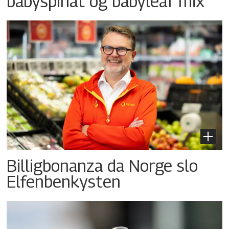
babyspinat og babyleaf mix
Billigbonanza da Norge slo
Elfenbenkysten