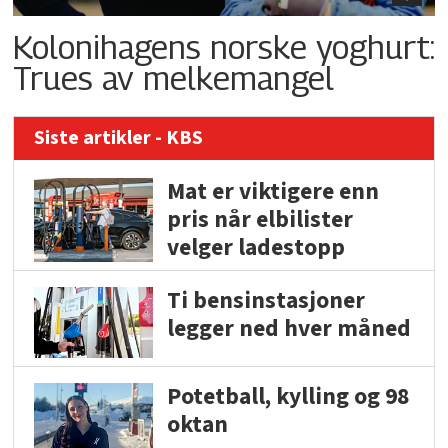
Kolonihagens norske yoghurt:
Trues av melkemangel
Siste artikler - KBS
Mat er viktigere enn
pris når elbilister
velger ladestopp
Ti bensinstasjoner
legger ned hver måned
Potetball, kylling og 98
oktan