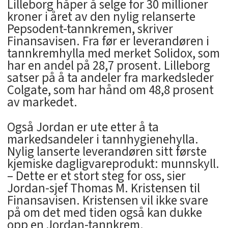
Lilleborg håper å selge for 30 millioner
kroner i året av den nylig relanserte
Pepsodent-tannkremen, skriver
Finansavisen. Fra før er leverandøren i
tannkremhylla med merket Solidox, som
har en andel på 28,7 prosent. Lilleborg
satser på å ta andeler fra markedsleder
Colgate, som har hånd om 48,8 prosent
av markedet.
Også Jordan er ute etter å ta
markedsandeler i tannhygienehylla.
Nylig lanserte leverandøren sitt første
kjemiske dagligvareprodukt: munnskyll.
– Dette er et stort steg for oss, sier
Jordan-sjef Thomas M. Kristensen til
Finansavisen. Kristensen vil ikke svare
på om det med tiden også kan dukke
opp en Jordan-tannkrem.