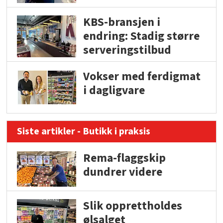
KBS-bransjen i
endring: Stadig større
serveringstilbud
Vokser med ferdigmat
i dagligvare
Siste artikler - Butikk i praksis
Rema-flaggskip
dundrer videre
Slik opprettholdes
ølsalget