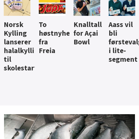
Knalltall
Aass vil
Brus og
Hard
ter
for Açai
bli
jus fra
iste fra
Bowl
førstevalg
Berentsen
Hansa
i lite-
segment