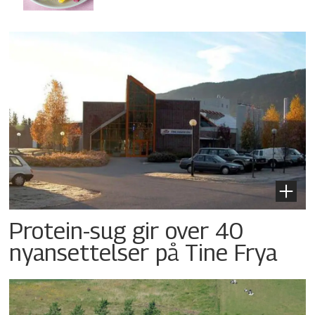
Protein-sug gir over 40
nyansettelser på Tine Frya