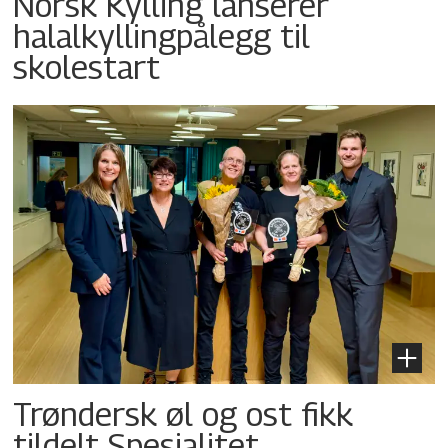
Norsk Kylling lanserer
halalkyllingpålegg til
skolestart
Trøndersk øl og ost fikk
tildelt Spesialitet