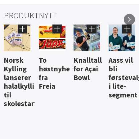
PRODUKTNYTT
Knalltall
Aass vil
Brus og
Hard
ter
for Açai
bli
jus fra
iste fra
Bowl
førstevalg
Berentsen
Hansa
i lite-
segment