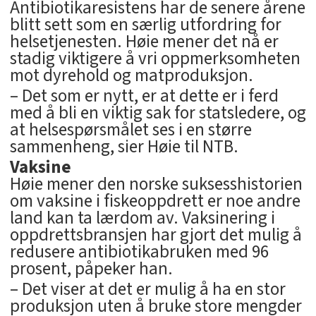
Antibiotikaresistens har de senere årene
blitt sett som en særlig utfordring for
helsetjenesten. Høie mener det nå er
stadig viktigere å vri oppmerksomheten
mot dyrehold og matproduksjon.
– Det som er nytt, er at dette er i ferd
med å bli en viktig sak for statsledere, og
at helsespørsmålet ses i en større
sammenheng, sier Høie til NTB.
Vaksine
Høie mener den norske suksesshistorien
om vaksine i fiskeoppdrett er noe andre
land kan ta lærdom av. Vaksinering i
oppdrettsbransjen har gjort det mulig å
redusere antibiotikabruken med 96
prosent, påpeker han.
– Det viser at det er mulig å ha en stor
produksjon uten å bruke store mengder