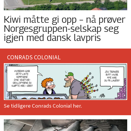
Kiwi måtte gi opp – nå prøver
Norgesgruppen-selskap seg
igjen med dansk lavpris
CONRADS COLONIAL
Se tidligere Conrads Colonial her.