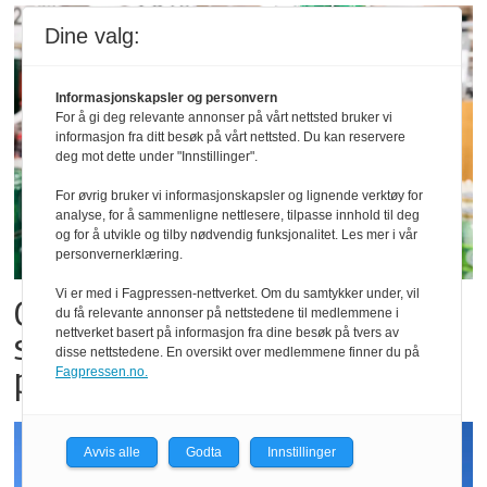
Dine valg:
Informasjonskapsler og personvern
For å gi deg relevante annonser på vårt nettsted bruker vi
informasjon fra ditt besøk på vårt nettsted. Du kan reservere
deg mot dette under "Innstillinger".
For øvrig bruker vi informasjonskapsler og lignende verktøy for
analyse, for å sammenligne nettlesere, tilpasse innhold til deg
og for å utvikle og tilby nødvendig funksjonalitet. Les mer i vår
personvernerklæring.
Vi er med i Fagpressen-nettverket. Om du samtykker under, vil
Carlsberg forventer
du få relevante annonser på nettstedene til medlemmene i
nettverket basert på informasjon fra dine besøk på tvers av
salgsrekord for alkoholfri øl
disse nettstedene. En oversikt over medlemmene finner du på
på festivaler
Fagpressen.no.
Avvis alle
Godta
Innstillinger