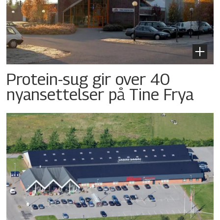
Protein-sug gir over 40
nyansettelser på Tine Frya