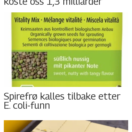
koste oss 1,3 milliarder
Spirefrø kalles tilbake etter
E. coli-funn