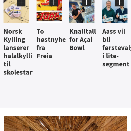
Knalltall
Aass vil
Brus og
Hard
ter
for Açai
bli
jus fra
iste fra
Bowl
førstevalg
Berentsen
Hansa
i lite-
segment