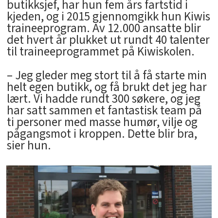
butikksjef, har hun fem års fartstid i
kjeden, og i 2015 gjennomgikk hun Kiwis
traineeprogram. Av 12.000 ansatte blir
det hvert år plukket ut rundt 40 talenter
til traineeprogrammet på Kiwiskolen.
– Jeg gleder meg stort til å få starte min
helt egen butikk, og få brukt det jeg har
lært. Vi hadde rundt 300 søkere, og jeg
har satt sammen et fantastisk team på
ti personer med masse humør, vilje og
pågangsmot i kroppen. Dette blir bra,
sier hun.