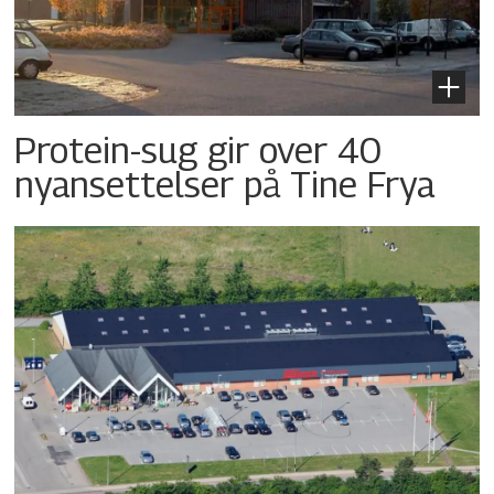
Protein-sug gir over 40
nyansettelser på Tine Frya