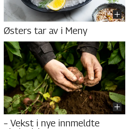
Østers tar av i Meny
– Vekst i nye innmeldte