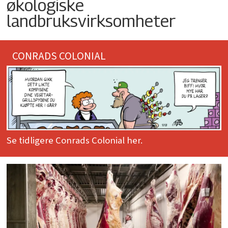
økologiske
landbruksvirksomheter
CONRADS COLONIAL
Se tidligere Conrads Colonial her.