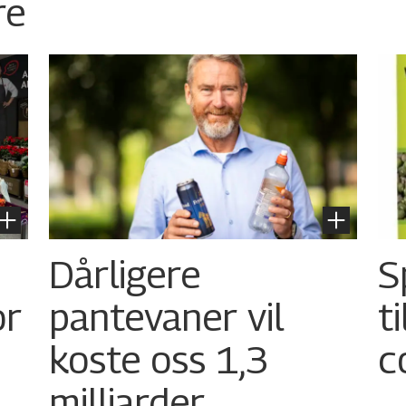
re
Dårligere
S
or
pantevaner vil
t
koste oss 1,3
c
milliarder