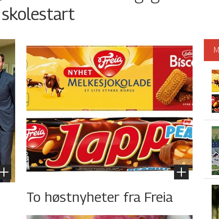
 skolestart
M
To høstnyheter fra Freia