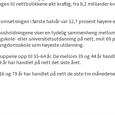
n til nettbutikkene økt kraftig, fra 8,2 milliarder kron
omsetningen i første halvår var 12,7 prosent høyere en
i husholdningene viser en tydelig sammenheng mellom
øgskole- eller universitetsutdanning på nett, mot 69
 ungdomsskole som høyeste utdanning.
ruppene opp til 55-64 år. De mellom 35 og 44 år handl
år har handlet på nett det siste året.
6 og 79 år har handlet på nett de siste tre måneden