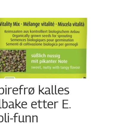
pirefrø kalles
ilbake etter E.
oli-funn