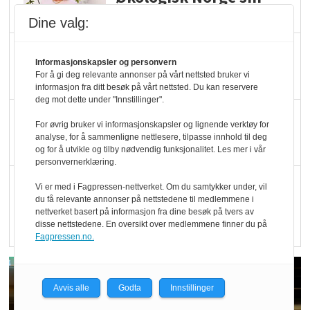
hederspris
Dine valg:
Blir enklere å velge
Informasjonskapsler og personvern
økologisk i butikkhylla
For å gi deg relevante annonser på vårt nettsted bruker vi
informasjon fra ditt besøk på vårt nettsted. Du kan reservere
deg mot dette under "Innstillinger".
Kolonihagen sliter
For øvrig bruker vi informasjonskapsler og lignende verktøy for
med å få tak i nok melk
analyse, for å sammenligne nettlesere, tilpasse innhold til deg
og for å utvikle og tilby nødvendig funksjonalitet. Les mer i vår
personvernerklæring.
Rapport: Økokundene
Vi er med i Fagpressen-nettverket. Om du samtykker under, vil
du få relevante annonser på nettstedene til medlemmene i
er klare! Er markedet
nettverket basert på informasjon fra dine besøk på tvers av
det?
disse nettstedene. En oversikt over medlemmene finner du på
Fagpressen.no.
Avvis alle
Godta
Innstillinger