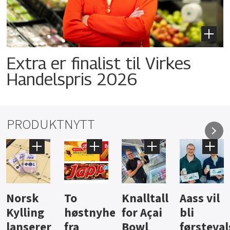
Extra er finalist til Virkes
Handelspris 2026
PRODUKTNYTT
Knalltall
Aass vil
Brus og
Hard
ter
for Açai
bli
jus fra
iste fra
Bowl
førstevalg
Berentsen
Hansa