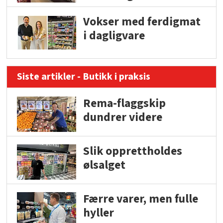
Vokser med ferdigmat
i dagligvare
Siste artikler - Butikk i praksis
Rema-flaggskip
dundrer videre
Slik opprettholdes
ølsalget
Færre varer, men fulle
hyller