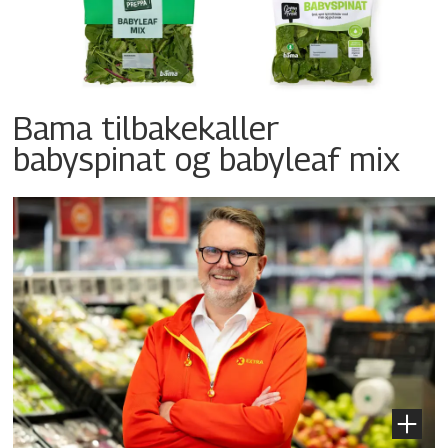
Bama tilbakekaller
babyspinat og babyleaf mix