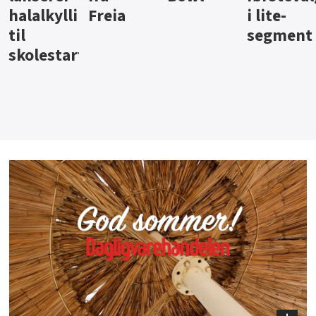
i lite-
segment