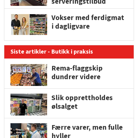
serveringstilbud
Vokser med ferdigmat
i dagligvare
Siste artikler - Butikk i praksis
Rema-flaggskip
dundrer videre
Slik opprettholdes
ølsalget
Færre varer, men fulle
hyller