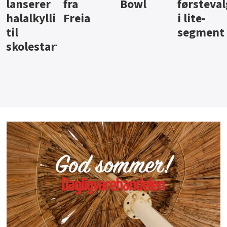
Bowl
førstevalg
Berentsen
Hansa
i lite-
segment