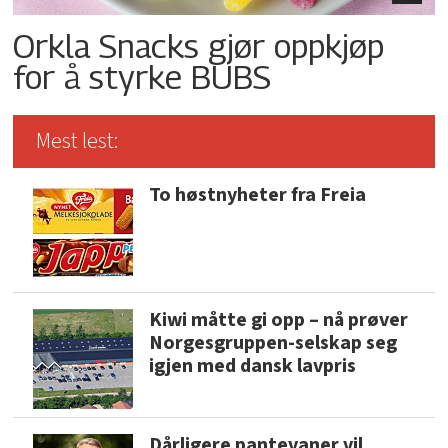
Orkla Snacks gjør oppkjøp
for å styrke BUBS
Mest lest:
To høstnyheter fra Freia
Kiwi måtte gi opp – nå prøver
Norgesgruppen-selskap seg
igjen med dansk lavpris
Dårligere pantevaner vil