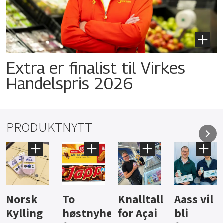
Extra er finalist til Virkes
Handelspris 2026
PRODUKTNYTT
Knalltall
Aass vil
Brus og
Hard
ter
for Açai
bli
jus fra
iste fra