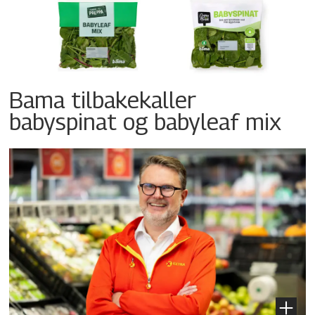
Bama tilbakekaller
babyspinat og babyleaf mix