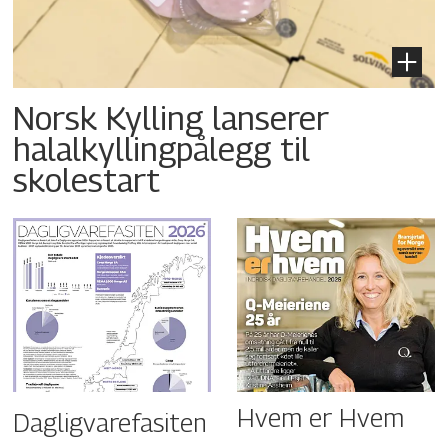
Norsk Kylling lanserer
halalkyllingpålegg til
skolestart
Hvem er Hvem
Dagligvarefasiten