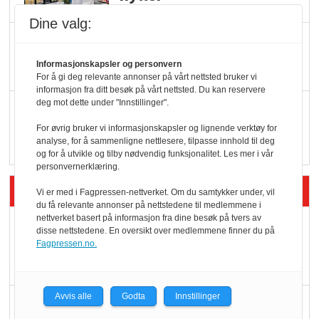
Dine valg:
KI lager mat i butikken
Informasjonskapsler og personvern
For å gi deg relevante annonser på vårt nettsted bruker vi
informasjon fra ditt besøk på vårt nettsted. Du kan reservere
deg mot dette under "Innstillinger".
Q passerte 1 milliard i
Rema i 2025
For øvrig bruker vi informasjonskapsler og lignende verktøy for
analyse, for å sammenligne nettlesere, tilpasse innhold til deg
og for å utvikle og tilby nødvendig funksjonalitet. Les mer i vår
personvernerklæring.
Siste artikler - Økologisk
Vi er med i Fagpressen-nettverket. Om du samtykker under, vil
du få relevante annonser på nettstedene til medlemmene i
nettverket basert på informasjon fra dine besøk på tvers av
Kolonihagens norske
disse nettstedene. En oversikt over medlemmene finner du på
yoghurt: Trues av
Fagpressen.no.
melkemangel
Avvis alle
Godta
Innstillinger
Marit Kolby vant