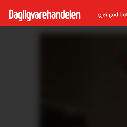
— gjør god bu