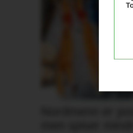
T
Nordmenn er posi
men spiser mind