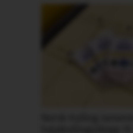
Norsk Kylling lansere
halalkyllingpålegg til