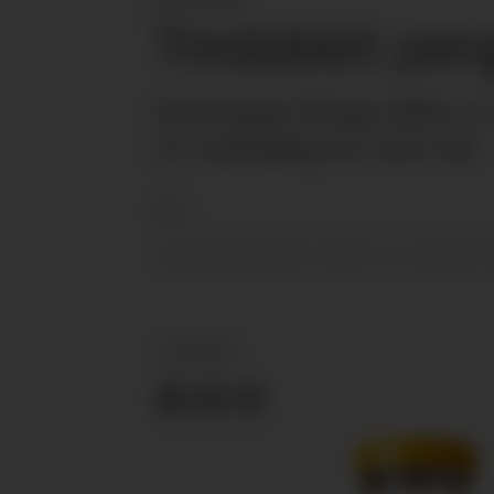
Tredoblet peng
Innovasjon Norge delte ut o
en tredobling fra året før.
NTB
01.02.2021 - 08:19
PUBLISERT
SIST OPPDATERT
NYHETER