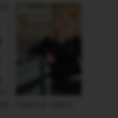
ten
Hvem er Hvem