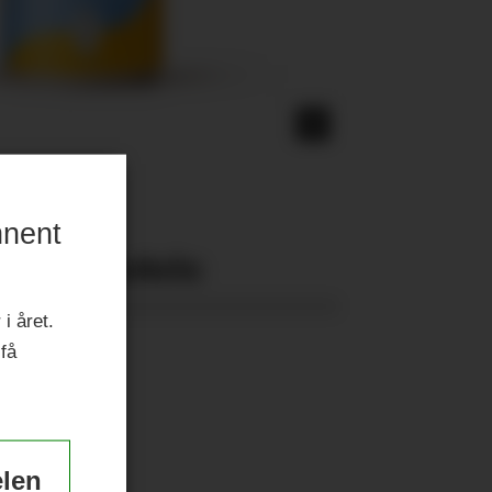
nnent
Nyeste eAvis:
i året.
 få
elen