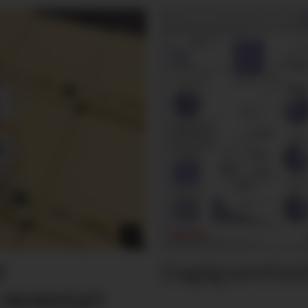
Dagligvarefasi
r
 skolestart