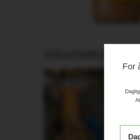
Volumvekst i jub
For 
Daglig
Al
Dag