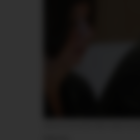
Administrerende direktør Håkon Haugli i Innov
Nyheter