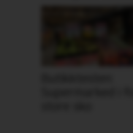
Butikktesten:
Supermarked i f
store sko