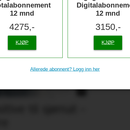
otalabonnement
Digitalabonnem
12 mnd
12 mnd
4275,-
3150,-
KJØP
KJØP
Allerede abonnent? Logg inn her
tive til sjømat –
re