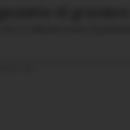
estøtte til gründere i
ver 1,3 milliarder kroner til gründerbe
22.04.2022 - 08:51