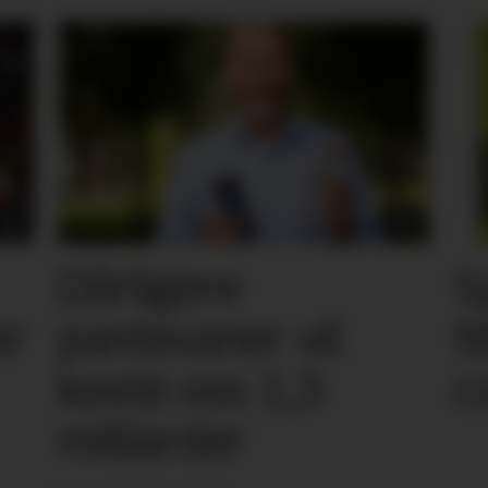
Dårligere
S
or
pantevaner vil
t
koste oss 1,3
c
milliarder