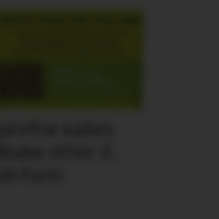
pirefrø kalles
ilbake etter E.
oli-funn