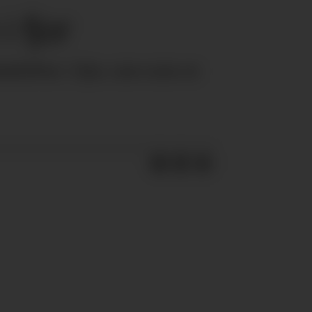
 fjor
drifter i fjor, noe som er