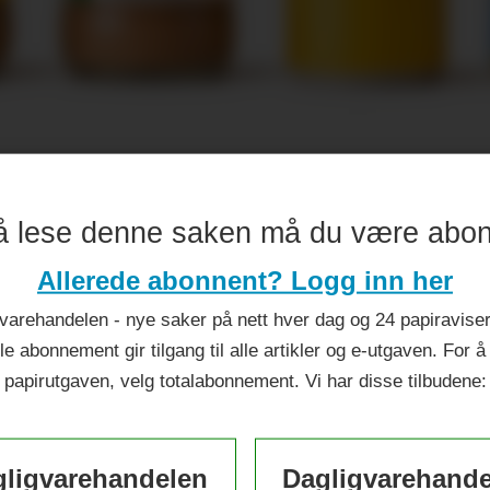
ileumsår
å lese denne saken må du være abo
Allerede abonnent? Logg inn her
varehandelen - nye saker på nett hver dag og 24 papiraviser 
le abonnement gir tilgang til alle artikler og e-utgaven. For å
papirutgaven, velg totalabonnement. Vi har disse tilbudene:
ligvarehandelen
Dagligvarehand