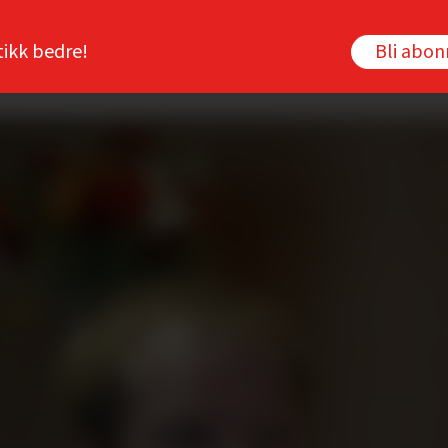
tikk bedre!
Bli abo