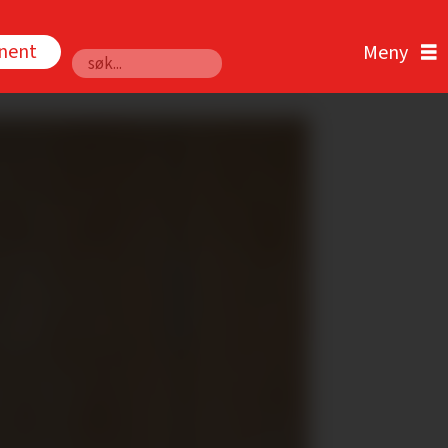
nnent
Søk