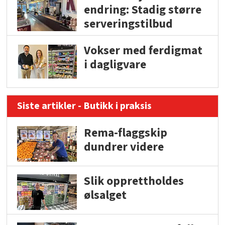
endring: Stadig større
serveringstilbud
Vokser med ferdigmat
i dagligvare
Siste artikler - Butikk i praksis
Rema-flaggskip
dundrer videre
Slik opprettholdes
ølsalget