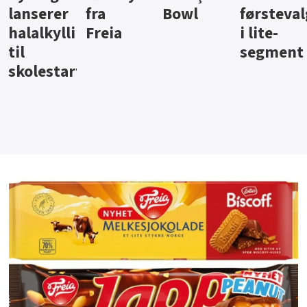
Bowl
førstevalg
Berentsen
Hansa
i lite-
segment