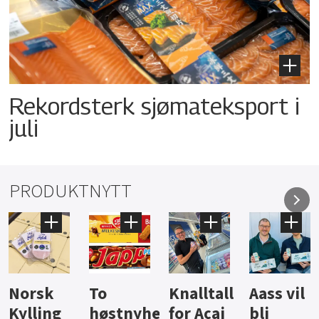
Rekordsterk sjømateksport i
juli
PRODUKTNYTT
Knalltall
Aass vil
Brus og
Hard
ter
for Açai
bli
jus fra
iste fra