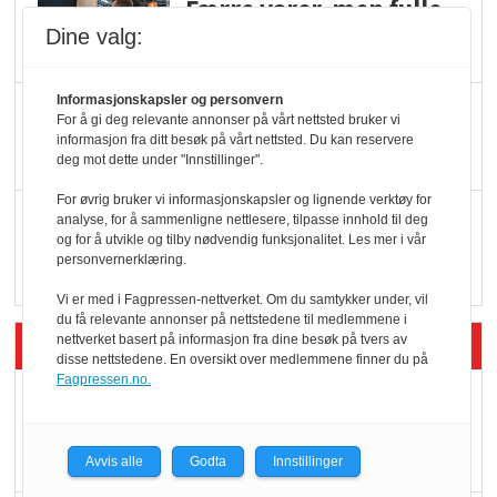
Færre varer, men fulle
hyller
Dine valg:
Informasjonskapsler og personvern
KI lager mat i butikken
For å gi deg relevante annonser på vårt nettsted bruker vi
informasjon fra ditt besøk på vårt nettsted. Du kan reservere
deg mot dette under "Innstillinger".
For øvrig bruker vi informasjonskapsler og lignende verktøy for
Q passerte 1 milliard i
analyse, for å sammenligne nettlesere, tilpasse innhold til deg
og for å utvikle og tilby nødvendig funksjonalitet. Les mer i vår
Rema i 2025
personvernerklæring.
Vi er med i Fagpressen-nettverket. Om du samtykker under, vil
du få relevante annonser på nettstedene til medlemmene i
Siste artikler - Økologisk
nettverket basert på informasjon fra dine besøk på tvers av
disse nettstedene. En oversikt over medlemmene finner du på
Fagpressen.no.
Kolonihagens norske
yoghurt: Trues av
melkemangel
Avvis alle
Godta
Innstillinger