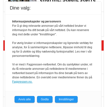
serveringstilbud
Dine valg:
Vokser med ferdigmat
Informasjonskapsler og personvern
i dagligvare
For å gi deg relevante annonser på vårt nettsted bruker vi
informasjon fra ditt besøk på vårt nettsted. Du kan reservere
deg mot dette under "Innstillinger".
For øvrig bruker vi informasjonskapsler og lignende verktøy for
Siste artikler - Butikk i praksis
analyse, for å sammenligne nettlesere, tilpasse innhold til deg
og for å utvikle og tilby nødvendig funksjonalitet. Les mer i vår
Rema-flaggskip
personvernerklæring.
dundrer videre
Vi er med i Fagpressen-nettverket. Om du samtykker under, vil
du få relevante annonser på nettstedene til medlemmene i
nettverket basert på informasjon fra dine besøk på tvers av
disse nettstedene. En oversikt over medlemmene finner du på
Slik opprettholdes
Fagpressen.no.
ølsalget
Avvis alle
Godta
Innstillinger
Færre varer, men fulle