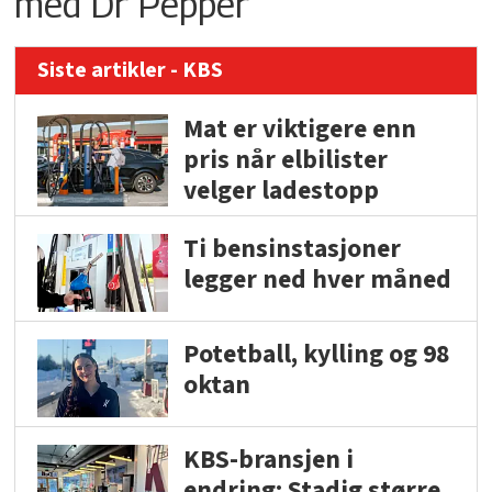
med Dr Pepper
Siste artikler - KBS
Mat er viktigere enn
pris når elbilister
velger ladestopp
Ti bensinstasjoner
legger ned hver måned
Potetball, kylling og 98
oktan
KBS-bransjen i
endring: Stadig større