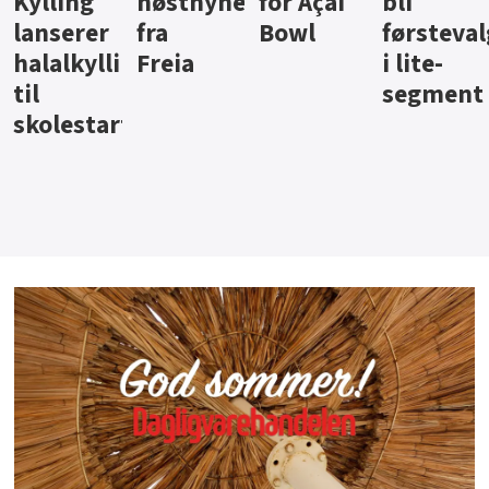
ter
for Açai
bli
jus fra
iste fra
Bowl
førstevalg
Berentsen
Hansa
i lite-
segment