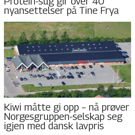
Protein-sug gir over 40
nyansettelser på Tine Frya
Kiwi måtte gi opp – nå prøver
Norgesgruppen-selskap seg
igjen med dansk lavpris