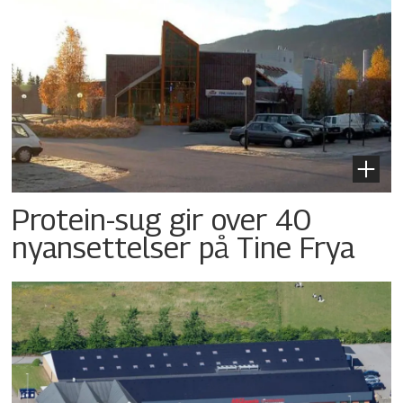
Protein-sug gir over 40
nyansettelser på Tine Frya