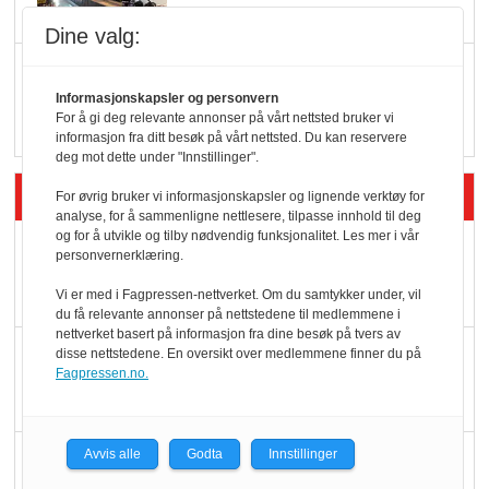
serveringstilbud
Dine valg:
Vokser med ferdigmat
i dagligvare
Informasjonskapsler og personvern
For å gi deg relevante annonser på vårt nettsted bruker vi
informasjon fra ditt besøk på vårt nettsted. Du kan reservere
deg mot dette under "Innstillinger".
Siste artikler - Butikk i praksis
For øvrig bruker vi informasjonskapsler og lignende verktøy for
analyse, for å sammenligne nettlesere, tilpasse innhold til deg
og for å utvikle og tilby nødvendig funksjonalitet. Les mer i vår
Rema-flaggskip
personvernerklæring.
dundrer videre
Vi er med i Fagpressen-nettverket. Om du samtykker under, vil
du få relevante annonser på nettstedene til medlemmene i
nettverket basert på informasjon fra dine besøk på tvers av
Slik opprettholdes
disse nettstedene. En oversikt over medlemmene finner du på
Fagpressen.no.
ølsalget
Færre varer, men fulle
Avvis alle
Godta
Innstillinger