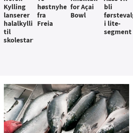
ter
for Açai
bli
jus fra
iste fra
Bowl
førstevalg
Berentsen
Hansa
i lite-
segment