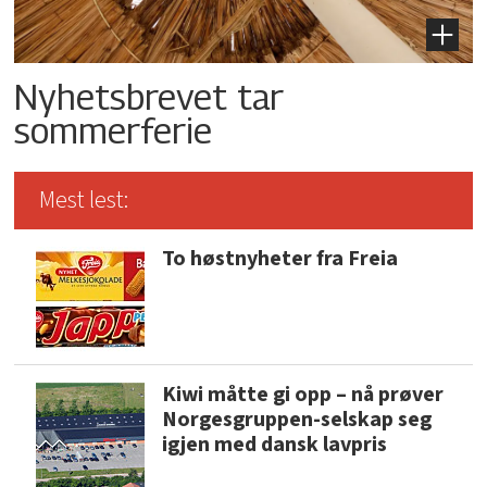
Nyhetsbrevet tar
sommerferie
Mest lest:
To høstnyheter fra Freia
Kiwi måtte gi opp – nå prøver
Norgesgruppen-selskap seg
igjen med dansk lavpris