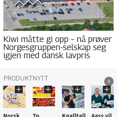
Kiwi måtte gi opp – nå prøver
Norgesgruppen-selskap seg
igjen med dansk lavpris
PRODUKTNYTT
Knalltall
Aass vil
Brus og
Hard