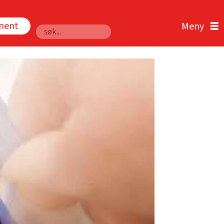
nnent
Søk