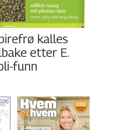
pirefrø kalles
ilbake etter E.
oli-funn