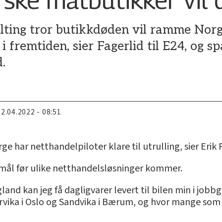
lting tror butikkdøden vil ramme Norg
i fremtiden, sier Fagerlid til E24, og s
d.
22.04.2022 - 08:51
e har netthandelpiloter klare til utrulling, sier Erik F
rsmål før ulike netthandelsløsninger kommer.
land kan jeg få dagligvarer levert til bilen min i jo
rvika i Oslo og Sandvika i Bærum, og hvor mange som 