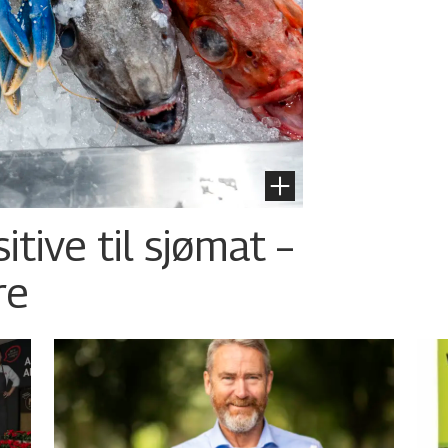
tive til sjømat –
re