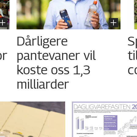
Dårligere
S
or
pantevaner vil
t
koste oss 1,3
c
milliarder