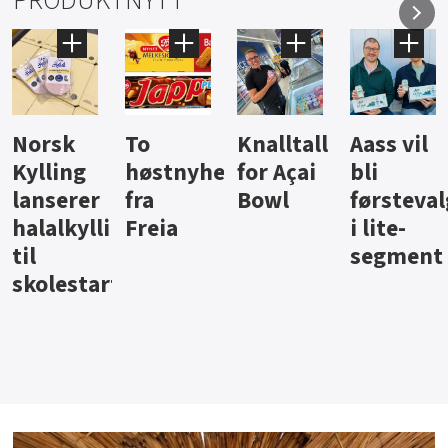
PRODUKTNYTT
Knalltall
Aass vil
Brus og
Hard
ter
for Açai
bli
jus fra
iste fra
Bowl
førstevalg
Berentsen
Hansa
i lite-
segment