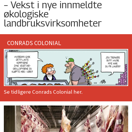
– Vekst i nye innmeldte
økologiske
landbruksvirksomheter
CONRADS COLONIAL
Se tidligere Conrads Colonial her.