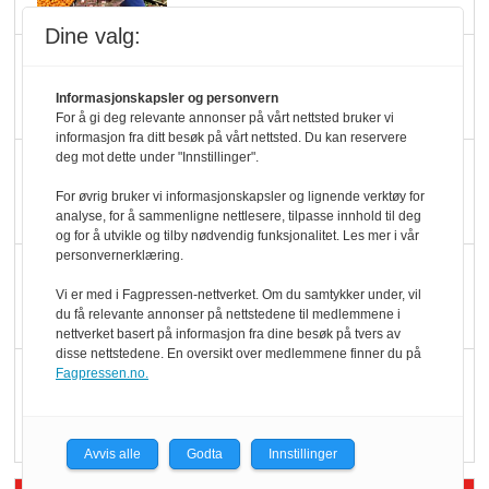
Dine valg:
Slik opprettholdes
ølsalget
Informasjonskapsler og personvern
For å gi deg relevante annonser på vårt nettsted bruker vi
informasjon fra ditt besøk på vårt nettsted. Du kan reservere
deg mot dette under "Innstillinger".
Færre varer, men fulle
hyller
For øvrig bruker vi informasjonskapsler og lignende verktøy for
analyse, for å sammenligne nettlesere, tilpasse innhold til deg
og for å utvikle og tilby nødvendig funksjonalitet. Les mer i vår
personvernerklæring.
KI lager mat i butikken
Vi er med i Fagpressen-nettverket. Om du samtykker under, vil
du få relevante annonser på nettstedene til medlemmene i
nettverket basert på informasjon fra dine besøk på tvers av
disse nettstedene. En oversikt over medlemmene finner du på
Q passerte 1 milliard i
Fagpressen.no.
Rema i 2025
Avvis alle
Godta
Innstillinger