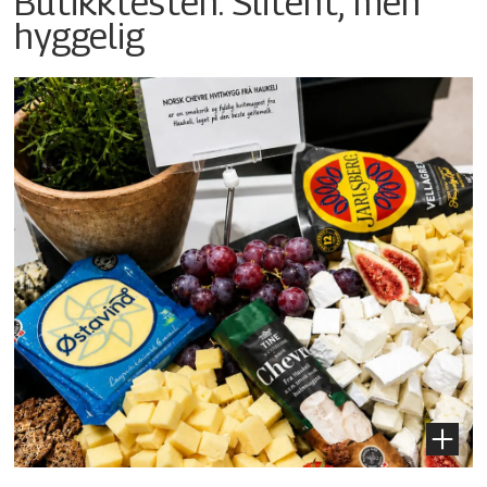
Butikktesten: Slitent, men
hyggelig