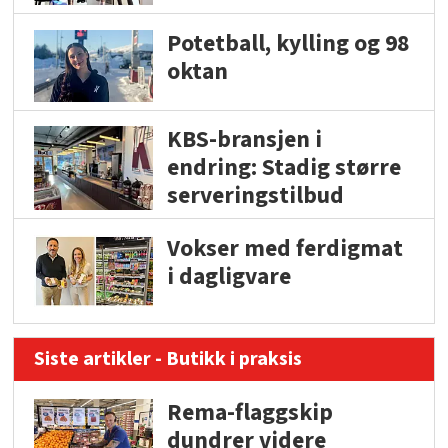
Potetball, kylling og 98
oktan
KBS-bransjen i
endring: Stadig større
serveringstilbud
Vokser med ferdigmat
i dagligvare
Siste artikler - Butikk i praksis
Rema-flaggskip
dundrer videre