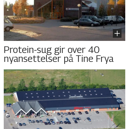
Protein-sug gir over 40
nyansettelser på Tine Frya